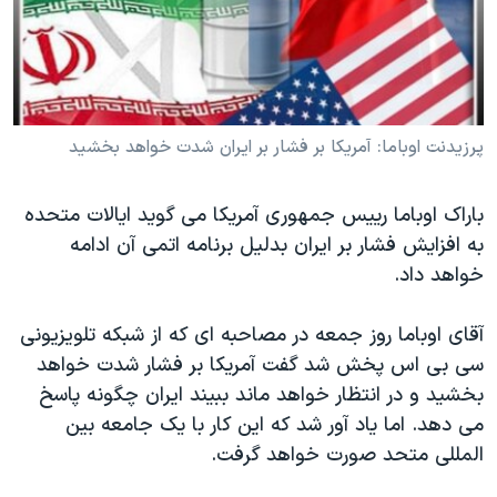
دنبال کنید
مستندها
فرهنگ و زندگی
حقوق شهروندی
انتخابات ریاست جمهوری آمریکا ۲۰۲۴
اقتصادی
حمله جمهوری اسلامی به اسرائیل
رمز مهسا
علم و فناوری
پرزیدنت اوباما: آمریکا بر فشار بر ایران شدت خواهد بخشید
زبانهای مختلف
اسرائیل در جنگ
ورزش زنان در ایران
باراک اوباما رییس جمهوری آمریکا می گوید ایالات متحده
گالری عکس
اعتراضات زن، زندگی، آزادی
به افزایش فشار بر ایران بدلیل برنامه اتمی آن ادامه
آرشیو پخش زنده
مجموعه مستندهای دادخواهی
خواهد داد.
تریبونال مردمی آبان ۹۸
آقای اوباما روز جمعه در مصاحبه ای که از شبکه تلویزیونی
دادگاه حمید نوری
سی بی اس پخش شد گفت آمریکا بر فشار شدت خواهد
چهل سال گروگان‌گیری
بخشید و در انتظار خواهد ماند ببیند ایران چگونه پاسخ
می دهد. اما یاد آور شد که این کار با یک جامعه بین
قانون شفافیت دارائی کادر رهبری ایران
المللی متحد صورت خواهد گرفت.
اعتراضات مردمی آبان ۹۸