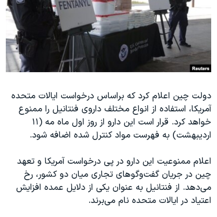
دنبال کنید
مستندها
فرهنگ و زندگی
حقوق شهروندی
انتخابات ریاست جمهوری آمریکا ۲۰۲۴
اقتصادی
حمله جمهوری اسلامی به اسرائیل
رمز مهسا
علم و فناوری
زبانهای مختلف
اسرائیل در جنگ
ورزش زنان در ایران
دولت چین اعلام کرد که براساس درخواست ایالات متحده
گالری عکس
اعتراضات زن، زندگی، آزادی
آمریکا، استفاده از انواع مختلف داروی فنتانیل را ممنوع
آرشیو پخش زنده
مجموعه مستندهای دادخواهی
خواهد کرد. قرار است این دارو از روز اول ماه مه (۱۱
تریبونال مردمی آبان ۹۸
اردیبهشت) به فهرست مواد کنترل شده اضافه شود.
دادگاه حمید نوری
اعلام ممنوعیت این دارو در پی درخواست آمریکا و تعهد
چهل سال گروگان‌گیری
چین در جریان گفت‌وگوهای تجاری میان دو کشور، رخ
قانون شفافیت دارائی کادر رهبری ایران
می‌دهد. از فنتانیل به عنوان یکی از دلایل عمده افزایش
اعتیاد در ایالات متحده نام می‌برند.
اعتراضات مردمی آبان ۹۸