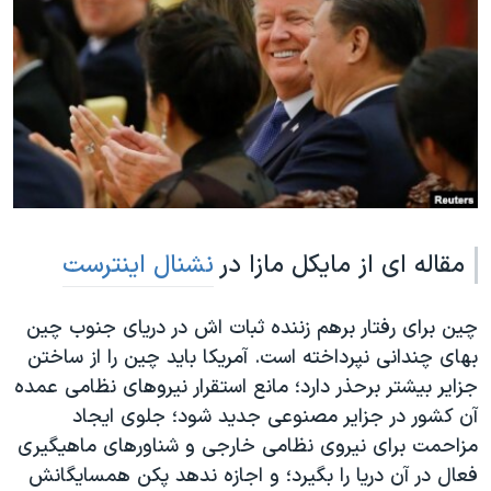
دنبال کنید
مستندها
فرهنگ و زندگی
حقوق شهروندی
انتخابات ریاست جمهوری آمریکا ۲۰۲۴
اقتصادی
حمله جمهوری اسلامی به اسرائیل
رمز مهسا
علم و فناوری
زبانهای مختلف
اسرائیل در جنگ
ورزش زنان در ایران
گالری عکس
اعتراضات زن، زندگی، آزادی
مقاله ای از مایکل مازا در
نشنال اینترست
آرشیو پخش زنده
مجموعه مستندهای دادخواهی
تریبونال مردمی آبان ۹۸
چین برای رفتار برهم زننده ثبات اش در دریای جنوب چین
دادگاه حمید نوری
بهای چندانی نپرداخته است. آمریکا باید چین را از ساختن
چهل سال گروگان‌گیری
جزایر بیشتر برحذر دارد؛ مانع استقرار نیروهای نظامی عمده
آن کشور در جزایر مصنوعی جدید شود؛ جلوی ایجاد
قانون شفافیت دارائی کادر رهبری ایران
مزاحمت برای نیروی نظامی خارجی و شناورهای ماهیگیری
اعتراضات مردمی آبان ۹۸
فعال در آن دریا را بگیرد؛ و اجازه ندهد پکن همسایگانش