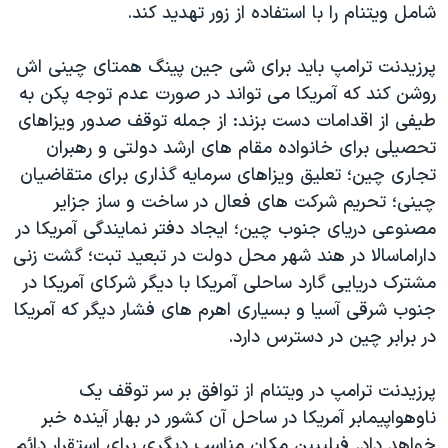
اسرائیل در جنگ
شامل ویتنام را با استفاده از زور تهدید کند.
نرگس محمدی برنده جایزه نوبل صلح
پرزیدنت ترامپ باید برای شی جین پینگ همتای چینی اش
همایش محافظه‌کاران آمریکا «سی‌پک»
روشن کند که آمریکا می تواند در صورت عدم توجه پکن به
صفحه‌های ویژه
طیفی از اقدامات دست بزند: از جمله توقف صدور ویزاهای
تحصیلی برای خانواده مقام های ارشد دولتی و رهبران
سفر پرزیدنت ترامپ به چین
تجاری چین؛ تعلیق ویزاهای سرمایه گذاری برای متقاضیان
چینی؛ تحریم شرکت های فعال در ساخت و ساز جزایر
مصنوعی دریای جنوب چین؛ ایجاد دفتر نمایندگی آمریکا در
داراماسالا در هند شهر محل دولت در تبعید تبت؛ گشت زنی
مشترک دریایی گارد ساحلی آمریکا با دیگر شرکای آمریکا در
جنوب شرقی آسیا و بسیاری اهرم های فشار دیگر که آمریکا
در برابر چین در دسترس دارد.
پرزیدنت ترامپ در ویتنام از توافق بر سر توقف یک
ناوهواپیمابر آمریکا در ساحل آن کشور در بهار آینده خبر
خواهد داد. فیلیپین مکان مناسب دیگری برای استقرار دائم