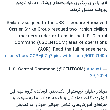
اسرائیل در جنگ
آنها را برای پیگیری مراقبت‌های پزشکی به ناو تئودور
روزولت منتقل کردند.
نرگس محمدی برنده جایزه نوبل صلح
همایش محافظه‌کاران آمریکا «سی‌پک»
Sailors assigned to the USS Theodore Roosevelt
صفحه‌های ویژه
Carrier Strike Group rescued two Iranian civilian
mariners under distress in the U.S. Central
سفر پرزیدنت ترامپ به چین
Command (USCENTCOM) area of operations
(AOR). Read the full release here:
https://t.co/IOCPHjhZq7
pic.twitter.com/lGlTI7t40o
August
— U.S. Central Command (@CENTCOM)
29, 2024
دریادار خلبان کریستوفر الکساندر، فرمانده گروه نهم این
ناوگروه، گفت «ملوانان و خدمه هوایی ما به سرعت و
حرفه‌ای آموزش‌های کلاس جهانی خود را به نمایش