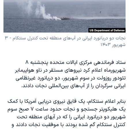
دنبال کنید
مستندها
فرهنگ و زندگی
حقوق شهروندی
انتخابات ریاست جمهوری آمریکا ۲۰۲۴
اقتصادی
حمله جمهوری اسلامی به اسرائیل
رمز مهسا
علم و فناوری
نجات دو دریانورد ایرانی در آب‌های منطقه تحت کنترل سنتکام - ۳
زبانهای مختلف
شهریور ۱۴۰۳
اسرائیل در جنگ
ورزش زنان در ایران
گالری عکس
اعتراضات زن، زندگی، آزادی
ستاد فرماندهی مرکزی ایالات متحده پنجشنبه ۸
آرشیو پخش زنده
مجموعه مستندهای دادخواهی
شهریورماه اعلام کرد نیروهای مستقر در ناو هواپیمابر
تئودور روزولت در سوم شهریور، دو دریانورد غیرنظامی
تریبونال مردمی آبان ۹۸
ایرانی سرگردان را از آب‌های بین‌المللی نجات دادند.
دادگاه حمید نوری
چهل سال گروگان‌گیری
بنابر اعلام سنتکام، یک قایق نیروی دریایی آمریکا با کمک
یک هلیکوپتر جستجو و نجات حدود ساعت ۷ صبح سوم
قانون شفافیت دارائی کادر رهبری ایران
شهریور دو دریانورد ایرانی را که در آبهای منطقه تحت
اعتراضات مردمی آبان ۹۸
کنترل سنتکام گم شده بودند با موفقیت نجات دادند و