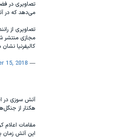
تصاویری در فض
می‌دهد که در آت
تصاویری از رانن
مجازی منتشر شد
کالیفرنیا نشان
r 15, 2018
— VOA Farsi (@VOAIran)
هکتار از جنگل‌ها
این آتش زمان ب