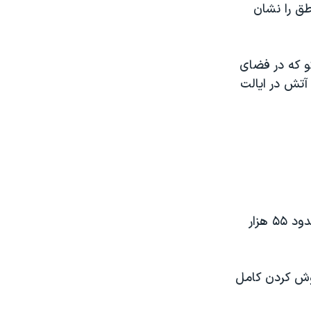
ق را نشان
ئو که در فضای
آتش در ایالت
آتش سوزی در اطراف شهر «پارادایس» واقع در شمال ایالت کالیفرنیا تا کنون حدود ۵۵ هزار
ه اما خاموش کردن کامل