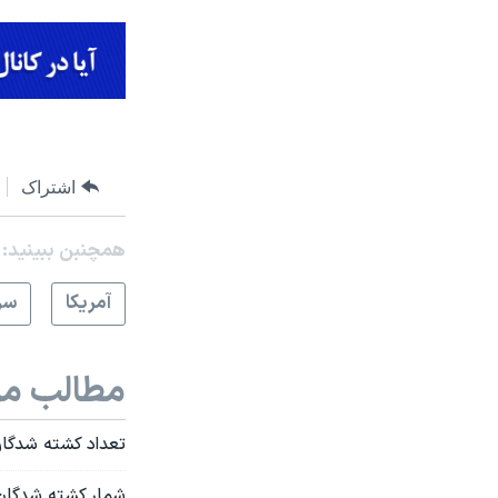
اشتراک
همچنبن ببینید:
آمريکا
سر
مطالب مر
تعداد کشته شدگان آتش سو
شمار کشته شدگان آتش‌س