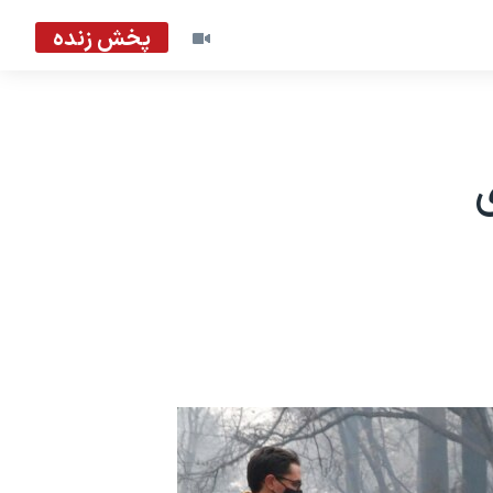
پخش زنده
ی