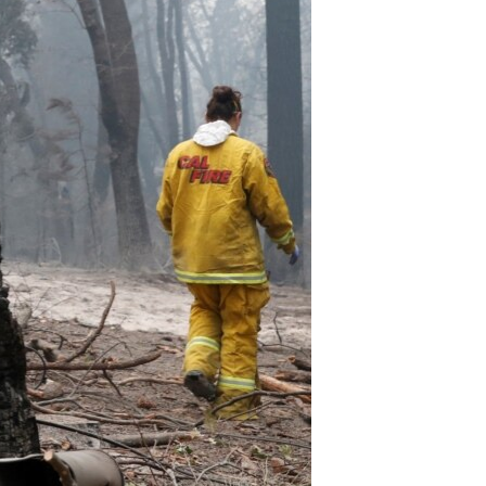
مستندها
فرهنگ و زندگی
حقوق شهروندی
انتخابات ریاست جمهوری آمریکا ۲۰۲۴
اقتصادی
حمله جمهوری اسلامی به اسرائیل
رمز مهسا
علم و فناوری
اسرائیل در جنگ
ورزش زنان در ایران
گالری عکس
اعتراضات زن، زندگی، آزادی
آرشیو پخش زنده
مجموعه مستندهای دادخواهی
تریبونال مردمی آبان ۹۸
دادگاه حمید نوری
چهل سال گروگان‌گیری
قانون شفافیت دارائی کادر رهبری ایران
اعتراضات مردمی آبان ۹۸
اسرائیل در جنگ