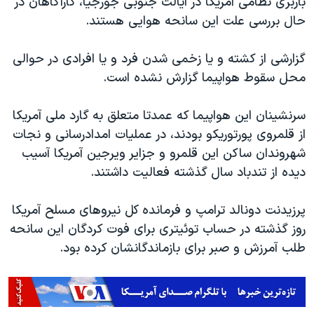
باربری نظامی آمریکا در ایالت جنوبی جورجیا، کارآگاهان در
اسرائیل در جنگ
حال بررسی علت این سانحه هوایی هستند.
نرگس محمدی برنده جایزه نوبل صلح
همایش محافظه‌کاران آمریکا «سی‌پک»
گزارشی از کشته و یا زخمی شدن فرد و یا افرادی در حوالی
محل سقوط هواپیما گزارش نشده است.
صفحه‌های ویژه
سفر پرزیدنت ترامپ به چین
سرنشینان این هواپیما که عمدتا متعلق به گارد ملی آمریکا
از قلمروی پورتوریکو بودند، در عملیات امدادرسانی و نجات
شهروندان ساکن این قلمرو و جزایر ویرجین آمریکا آسیب
دیده از تندباد سال گذشته فعالیت داشتند.
پرزیدنت دونالد ترامپ و فرمانده کل نیروهای مسلح آمریکا
روز گذشته در حساب توئیتری برای فوت کردگان این سانحه
طلب آمرزش و صبر برای بازماندگانشان کرده بود.