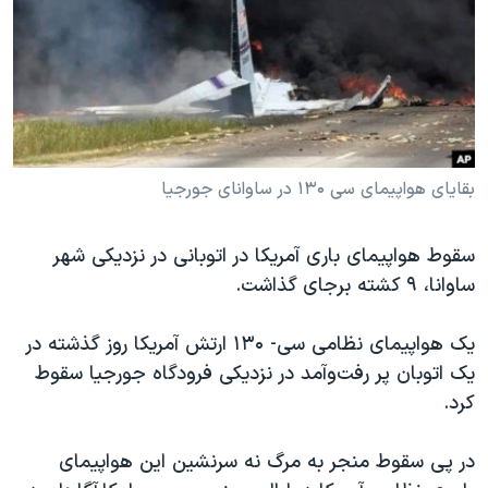
دنبال کنید
مستندها
فرهنگ و زندگی
حقوق شهروندی
انتخابات ریاست جمهوری آمریکا ۲۰۲۴
اقتصادی
حمله جمهوری اسلامی به اسرائیل
رمز مهسا
علم و فناوری
زبانهای مختلف
اسرائیل در جنگ
ورزش زنان در ایران
بقایای هواپیمای سی ۱۳۰ در ساوانای جورجیا
گالری عکس
اعتراضات زن، زندگی، آزادی
سقوط هواپیمای باری آمریکا در اتوبانی در نزدیکی شهر
آرشیو پخش زنده
مجموعه مستندهای دادخواهی
ساوانا، ۹ کشته برجای گذاشت.
تریبونال مردمی آبان ۹۸
دادگاه حمید نوری
یک هواپیمای نظامی سی- ۱۳۰ ارتش آمریکا روز گذشته در
یک اتوبان پر رفت‌و‌آمد در نزدیکی فرودگاه جورجیا سقوط
چهل سال گروگان‌گیری
کرد.
قانون شفافیت دارائی کادر رهبری ایران
اعتراضات مردمی آبان ۹۸
در پی سقوط منجر به مرگ نه سرنشین این هواپیمای