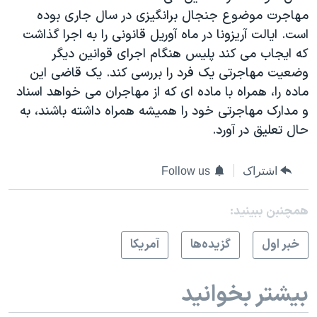
اسرائیل در جنگ
مهاجرت موضوع جنجال برانگیزی در سال جاری بوده
نرگس محمدی برنده جایزه نوبل صلح
است. ایالت آریزونا در ماه آوریل قانونی را به اجرا گذاشت
که ایجاب می کند پلیس هنگام اجرای قوانین دیگر
همایش محافظه‌کاران آمریکا «سی‌پک»
وضعیت مهاجرتی یک فرد را بررسی کند. یک قاضی این
صفحه‌های ویژه
ماده را، همراه با ماده ای که از مهاجران می خواهد اسناد
سفر پرزیدنت ترامپ به چین
و مدارک مهاجرتی خود را همیشه همراه داشته باشند، به
حال تعلیق در آورد.
اشتراک
Follow us
همچنبن ببینید:
خبر اول
گزيده‌ها
آمريکا
بیشتر بخوانید