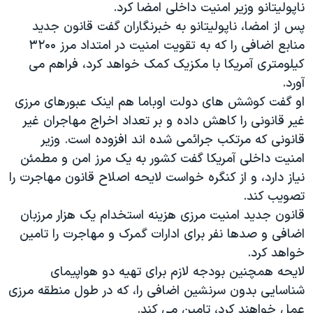
ناپولیتانو وزیر امنیت داخلی امضا کرد.
دنبال کنید
مستندها
فرهنگ و زندگی
پس از امضا، ناپولیتانو به خبرنگاران گفت قانون جدید
حقوق شهروندی
انتخابات ریاست جمهوری آمریکا ۲۰۲۴
منابع اضافی را که به تقویت امنیت در امتداد مرز ۳۲۰۰
کیلومتری آمریکا با مکزیک کمک خواهد کرد، فراهم می
اقتصادی
حمله جمهوری اسلامی به اسرائیل
آورد.
رمز مهسا
علم و فناوری
او گفت کوشش های دولت اوباما هم اینک عبورهای مرزی
زبانهای مختلف
اسرائیل در جنگ
ورزش زنان در ایران
غیر قانونی را کاهش داده و بر تعداد اخراج مهاجران غیر
قانونی که مرتکب جرائمی شده اند افزوده است. وزیر
گالری عکس
اعتراضات زن، زندگی، آزادی
امنیت داخلی آمریکا گفت کشور به یک مرز امن و مطمئن
آرشیو پخش زنده
مجموعه مستندهای دادخواهی
نیاز دارد، و از کنگره خواست لایحه اصلاح قانون مهاجرت را
تریبونال مردمی آبان ۹۸
تصویب کند.
قانون جدید امنیت مرزی هزینه استخدام یک هزار مرزبان
دادگاه حمید نوری
اضافی و صدها نفر برای ادارات گمرک و مهاجرت را تامین
چهل سال گروگان‌گیری
خواهد کرد.
قانون شفافیت دارائی کادر رهبری ایران
لایحه همچنین بودجه لازم برای تهیه دو هواپیمای
شناسایی بدون سرنشین اضافی را، که در طول منطقه مرزی
اعتراضات مردمی آبان ۹۸
عمل خواهند کرد، تامین می کند.