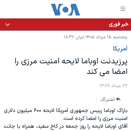
ینکهای
ابل
سترسی
خبر فوری
خانه
هش
پنجشنبه ۱۵ مرداد ۱۴۰۵ ایران ۱۸:۳۲
نسخه سبک وب‌سایت
ه
آمريکا
حتوای
موضوع ها
صلی
پرزیدنت اوباما لایحه امنیت مرزی را
برنامه های تلویزیونی
ایران
هش
امضا می کند
جدول برنامه ها
ه
آمریکا
فحه
صفحه‌های ویژه
جهان
۲۲ مرداد ۱۳۸۹
صلی
فرکانس‌های صدای آمریکا
ورزشی
جام جهانی ۲۰۲۶
هش
اشتراک
پخش رادیویی
ه
گزیده‌ها
عملیات خشم حماسی
باراک اوباما رییس جمهوری آمریکا لایحه ۶۰۰ میلیون دلاری
ستجو
۲۵۰سالگی آمریکا
ویژه برنامه‌ها
امنیت مرزی را امضا کرده است.
یادگیری زبان انگلیسی
آقای اوباما لایحه را روز جمعه در کاخ سفید، همراه با جانت
ویدیوها
بایگانی برنامه‌های تلویزیونی