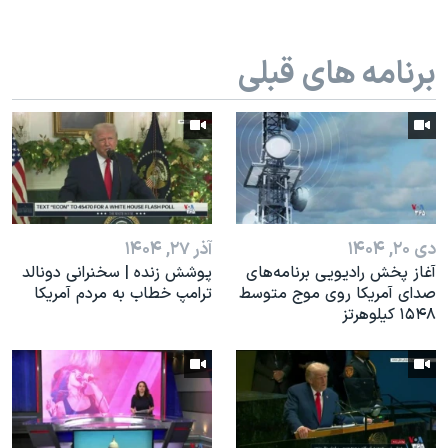
اسرائیل در جنگ
نرگس محمدی برنده جایزه نوبل صلح
برنامه های قبلی
همایش محافظه‌کاران آمریکا «سی‌پک»
صفحه‌های ویژه
سفر پرزیدنت ترامپ به چین
دی ۲۰, ۱۴۰۴
آذر ۲۷, ۱۴۰۴
آغاز پخش رادیویی برنامه‌های
پوشش زنده | سخنرانی دونالد
صدای آمریکا روی موج متوسط
ترامپ خطاب به مردم آمریکا
۱۵۴۸ کیلوهرتز