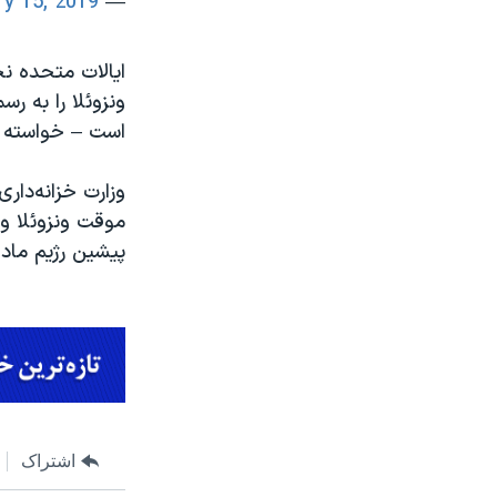
ry 15, 2019
— John Bolton (@AmbJohnBolton)
ایالات متحده ن
ونزوئلا را به 
است – خواسته ا
وزارت خزانه‌دار
موقت ونزوئلا و 
پیشین رژیم مادو
اشتراک