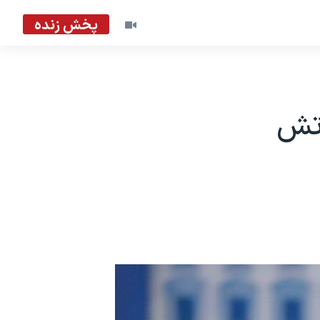
پخش زنده
رتش