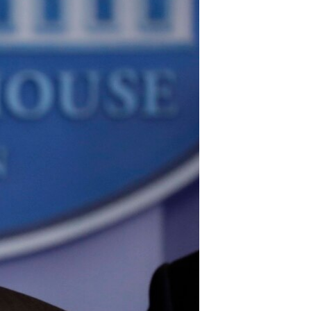
مستندها
فرهنگ و زندگی
حقوق شهروندی
انتخابات ریاست جمهوری آمریکا ۲۰۲۴
اقتصادی
حمله جمهوری اسلامی به اسرائیل
رمز مهسا
علم و فناوری
اسرائیل در جنگ
ورزش زنان در ایران
گالری عکس
اعتراضات زن، زندگی، آزادی
آرشیو پخش زنده
مجموعه مستندهای دادخواهی
تریبونال مردمی آبان ۹۸
دادگاه حمید نوری
چهل سال گروگان‌گیری
قانون شفافیت دارائی کادر رهبری ایران
اعتراضات مردمی آبان ۹۸
اسرائیل در جنگ