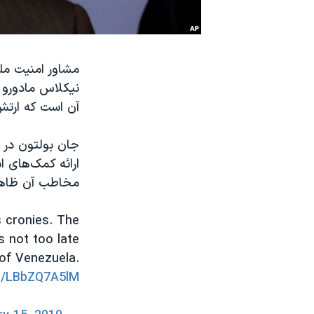
نرگس محمدی برنده جایزه نوبل صلح
همایش محافظه‌کاران آمریکا «سی‌پک»
صفحه‌های ویژه
نیکلاس مادورو 
سفر پرزیدنت ترامپ به چین
آن است که ارتش 
جان بولتون در ا
ارائه کمک‌های ا
مخاطب آن ظاهرا
s cronies. The
is not too late
 of Venezuela.
co/LBbZQ7A5lM