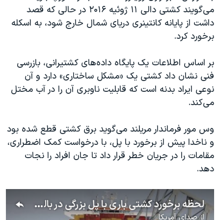
اسرائیل در جنگ
می‌گویند کشتی دالی ۱۱ ژوئیه ۲۰۱۶ در حالی که قصد
نرگس محمدی برنده جایزه نوبل صلح
داشت از پایانه کانتینری دریای شمال خارج شود، به اسکله
برخورد کرد.
همایش محافظه‌کاران آمریکا «سی‌پک»
صفحه‌های ویژه
بر اساس اطلاعات یک پایگاه داده‌های کشتیرانی، بازرسی
سفر پرزیدنت ترامپ به چین
فنی نشان داد کشتی یک «مشکل ساختاری» دارد و آن
نوعی ایراد بدنه است که قابلیت ناوبری آن را در آب مختل
می‌کند.
وس مور فرماندار مریلند می‌گوید برق کشتی قطع شده بود
و ناخدا پیش از برخورد با پل، با درخواست کمک اضطراری،
مقامات را در جریان خطر قرار داد تا جان افراد را نجات
دهد.
لحظه برخورد کشتی باری با پل بزرگی در بالتیمور که منجر به فرو ریختن آن شد
از
صدای آمریکا