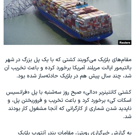
دنبال کنید
مستندها
فرهنگ و زندگی
حقوق شهروندی
انتخابات ریاست جمهوری آمریکا ۲۰۲۴
اقتصادی
حمله جمهوری اسلامی به اسرائیل
رمز مهسا
علم و فناوری
زبانهای مختلف
اسرائیل در جنگ
ورزش زنان در ایران
مقام‌های بلژیک می‌گویند کشتی که با یک پل بزرگ در شهر
گالری عکس
اعتراضات زن، زندگی، آزادی
بالتیمور ایالت مریلند آمریکا برخورد کرده و باعث تخریب آن
آرشیو پخش زنده
مجموعه مستندهای دادخواهی
شد، چند سال پیش هم در بلژیک حادثه‌ساز شده بود.
تریبونال مردمی آبان ۹۸
کشتی کانتینربر «دالی» صبح روز سه‌شنبه با پل «فرانسیس
دادگاه حمید نوری
اسکات کی» برخورد کرد و باعث تخریب و فروریختن پل، و
چهل سال گروگان‌گیری
ناپدید شدن شماری از کارگرانی که آنجا مشغول کار بودند
قانون شفافیت دارائی کادر رهبری ایران
شد.
اعتراضات مردمی آبان ۹۸
به گزارش خبرگزاری رویترز، مقامات بندر آنتورپ بلژیک