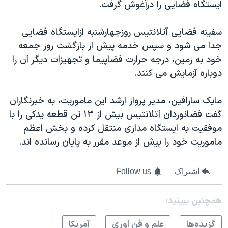
اسرائیل در جنگ
ایستگاه فضایی را درآغوش گرفت.
نرگس محمدی برنده جایزه نوبل صلح
سفینه فضایی آتلانتیس روزچهارشنبه ازایستگاه فضایی
همایش محافظه‌کاران آمریکا «سی‌پک»
جدا می شود و سپس خدمه پیش از بازگشت روز جمعه
صفحه‌های ویژه
خود به زمین، درجه حرارت فضاپیما و تجهیزات دیگر آن را
دوباره آزمایش می کنند.
سفر پرزیدنت ترامپ به چین
مایک سارافین، مدیر پرواز ارشد این ماموریت، به خبرنگاران
گفت فضانوردان آتلانتیس بیش از ١٣ تن قطعه یدکی را با
موفقیت به ایستگاه مداری منتقل کرده و بخش اعظم
ماموریت خود را پیش از موعد مقرر به پایان رسانده اند.
اشتراک
Follow us
همچنبن ببینید:
گزيده‌ها
علم و فن آوری
آمريکا