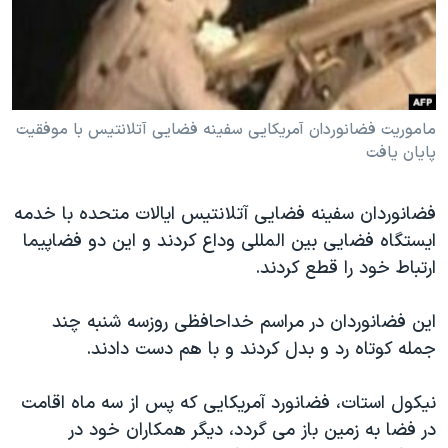
دنبال کنید
مستندها
فرهنگ و زندگی
حقوق شهروندی
انتخابات ریاست جمهوری آمریکا ۲۰۲۴
اقتصادی
حمله جمهوری اسلامی به اسرائیل
ماموریت فضانوردان آمریکایی سفینه فضایی آتلانتیس با موفقیت
رمز مهسا
علم و فناوری
پایان یافت
زبانهای مختلف
اسرائیل در جنگ
ورزش زنان در ایران
گالری عکس
اعتراضات زن، زندگی، آزادی
فضانوردان سفینه فضایی آتلانتیس ایالات متحده با خدمه
آرشیو پخش زنده
مجموعه مستندهای دادخواهی
ایستگاه فضایی بین المللی وداع کردند و این دو فضاپیما
ارتباط خود را قطع کردند.
تریبونال مردمی آبان ۹۸
دادگاه حمید نوری
این فضانوردان در مراسم خداحافظی روزسه شنبه چند
چهل سال گروگان‌گیری
جمله کوتاه رد و بدل کردند و با هم دست دادند.
قانون شفافیت دارائی کادر رهبری ایران
نیکول استات، فضانورد آمریکایی که پس از سه ماه اقامت
اعتراضات مردمی آبان ۹۸
در فضا به زمین باز می گردد، دیگر همکاران خود در