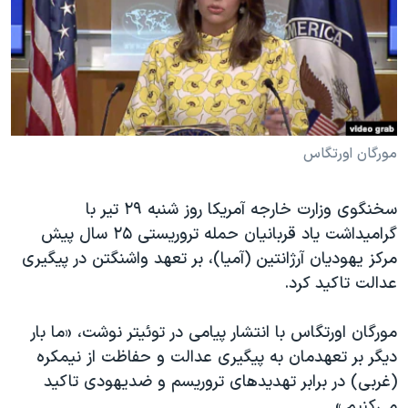
دنبال کنید
مستندها
فرهنگ و زندگی
حقوق شهروندی
انتخابات ریاست جمهوری آمریکا ۲۰۲۴
اقتصادی
حمله جمهوری اسلامی به اسرائیل
رمز مهسا
علم و فناوری
زبانهای مختلف
اسرائیل در جنگ
ورزش زنان در ایران
مورگان اورتگاس
گالری عکس
اعتراضات زن، زندگی، آزادی
سخنگوی وزارت خارجه آمریکا روز شنبه ۲۹ تیر با
آرشیو پخش زنده
مجموعه مستندهای دادخواهی
گرامیداشت یاد قربانیان حمله تروریستی ۲۵ سال پیش
تریبونال مردمی آبان ۹۸
مرکز یهودیان آرژانتین (آمیا)، بر تعهد واشنگتن در پیگیری
عدالت تاکید کرد.
دادگاه حمید نوری
چهل سال گروگان‌گیری
مورگان اورتگاس با انتشار پیامی در توئیتر نوشت، «ما بار
قانون شفافیت دارائی کادر رهبری ایران
دیگر بر تعهدمان به پیگیری عدالت و حفاظت از نیمکره
(غربی) در برابر تهدیدهای تروریسم و ضدیهودی تاکید
اعتراضات مردمی آبان ۹۸
می‌کنیم.»