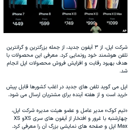
دنبال کنید
مستندها
فرهنگ و زندگی
حقوق شهروندی
انتخابات ریاست جمهوری آمریکا ۲۰۲۴
اقتصادی
حمله جمهوری اسلامی به اسرائیل
رمز مهسا
علم و فناوری
زبانهای مختلف
شرکت اپل، از ۳ آیفون جدید، از جمله بزرگترین و گرانترین
اسرائیل در جنگ
ورزش زنان در ایران
تلفن هوشمند خود رونمایی کرد. معرفی این محصولات با
گالری عکس
اعتراضات زن، زندگی، آزادی
هدف بهبود رقابت و افزایش فروش محصولات اپل انجام
آرشیو پخش زنده
مجموعه مستندهای دادخواهی
شد.
تریبونال مردمی آبان ۹۸
اپل می گوید تلفن های جدید در اغلب کشورها قابل پیش
دادگاه حمید نوری
خرید است و از هفته آینده برای مشتریان ارسال می شود.
چهل سال گروگان‌گیری
«تیم کوک» مدیر عامل و عضو هیئت مدیره شرکت اپل،
قانون شفافیت دارائی کادر رهبری ایران
چهارشنبه با غرور و افتخار از آیفون های سری
XS
و
XS
اعتراضات مردمی آبان ۹۸
Max
اپل و صفحه های نمایشی بزرگ آن را معرفی کرد.