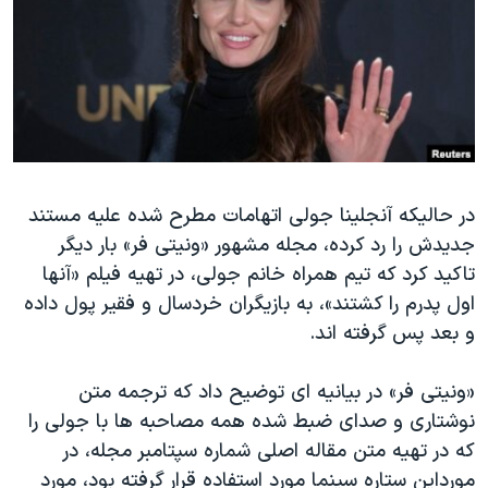
دنبال کنید
مستندها
فرهنگ و زندگی
حقوق شهروندی
انتخابات ریاست جمهوری آمریکا ۲۰۲۴
اقتصادی
حمله جمهوری اسلامی به اسرائیل
رمز مهسا
علم و فناوری
زبانهای مختلف
اسرائیل در جنگ
ورزش زنان در ایران
در حالیکه آنجلینا جولی اتهامات مطرح شده علیه مستند
گالری عکس
اعتراضات زن، زندگی، آزادی
جدیدش را رد کرده، مجله مشهور «ونیتی فر» بار دیگر
آرشیو پخش زنده
مجموعه مستندهای دادخواهی
تاکید کرد که تیم همراه خانم جولی، در تهیه فیلم «آنها
تریبونال مردمی آبان ۹۸
اول پدرم را کشتند»، به بازیگران خردسال و فقیر پول داده
و بعد پس گرفته اند.
دادگاه حمید نوری
چهل سال گروگان‌گیری
«ونیتی فر» در بیانیه ای توضیح داد که ترجمه متن
قانون شفافیت دارائی کادر رهبری ایران
نوشتاری و صدای ضبط شده همه مصاحبه ها با جولی را
که در تهیه متن مقاله اصلی شماره سپتامبر مجله، در
اعتراضات مردمی آبان ۹۸
مورداین ستاره سینما مورد استفاده قرار گرفته بود، مورد