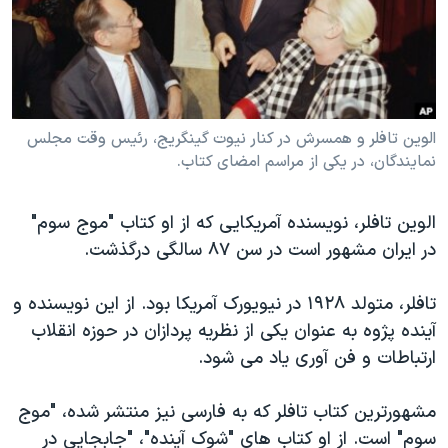
دنبال کنید
مستندها
فرهنگ و زندگی
حقوق شهروندی
انتخابات ریاست جمهوری آمریکا ۲۰۲۴
اقتصادی
حمله جمهوری اسلامی به اسرائیل
رمز مهسا
علم و فناوری
الوین تافلر و همسرش در کنار نیوت گینگریج، رئیس وقت مجلس
زبانهای مختلف
نمایندگان، در یکی از مراسم امضای کتاب.
اسرائیل در جنگ
ورزش زنان در ایران
گالری عکس
اعتراضات زن، زندگی، آزادی
الوین تافلر، نویسنده آمریکایی که از او کتاب "موج سوم"
آرشیو پخش زنده
مجموعه مستندهای دادخواهی
در ایران مشهور است در سن ۸۷ سالگی درگذشت.
تریبونال مردمی آبان ۹۸
تافلر، متولد ۱۹۲۸ در نیویورک آمریکا بود. از این نویسنده و
دادگاه حمید نوری
آینده پژوه به عنوان یکی از نظریه پردازان در حوزه انقلاب
چهل سال گروگان‌گیری
ارتباطات و فن آوری یاد می شود.
قانون شفافیت دارائی کادر رهبری ایران
مشهورترین کتاب تافلر که به فارسی نیز منتشر شده، "موج
اعتراضات مردمی آبان ۹۸
سوم" است. از او کتاب های "شوک آینده"، "جابجایی در