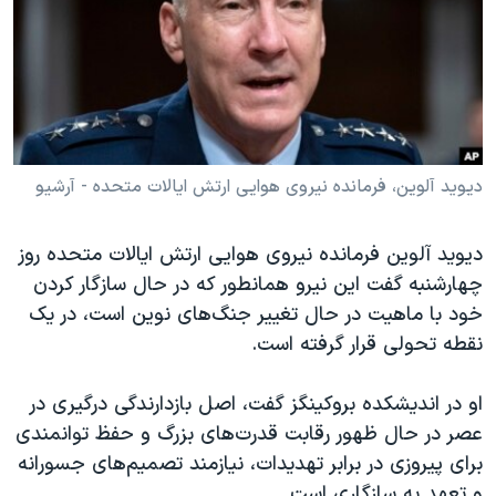
دنبال کنید
مستندها
فرهنگ و زندگی
حقوق شهروندی
انتخابات ریاست جمهوری آمریکا ۲۰۲۴
اقتصادی
حمله جمهوری اسلامی به اسرائیل
رمز مهسا
علم و فناوری
زبانهای مختلف
اسرائیل در جنگ
ورزش زنان در ایران
دیوید آلوین، فرمانده نیروی هوایی ارتش ایالات متحده - آرشیو
گالری عکس
اعتراضات زن، زندگی، آزادی
دیوید آلوین فرمانده نیروی هوایی ارتش ایالات متحده روز
آرشیو پخش زنده
مجموعه مستندهای دادخواهی
چهارشنبه گفت این نیرو همانطور که در حال سازگار کردن
تریبونال مردمی آبان ۹۸
خود با ماهیت در حال تغییر جنگ‌های نوین است، در یک
نقطه تحولی قرار گرفته است.
دادگاه حمید نوری
چهل سال گروگان‌گیری
او در اندیشکده بروکینگز گفت، اصل بازدارندگی درگیری در
قانون شفافیت دارائی کادر رهبری ایران
عصر در حال ظهور رقابت قدرت‌های بزرگ و حفظ توانمندی
برای پیروزی در برابر تهدیدات، نیازمند تصمیم‌های جسورانه
اعتراضات مردمی آبان ۹۸
و تعهد به سازگاری است.