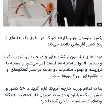
دنبال کنید
مستندها
فرهنگ و زندگی
حقوق شهروندی
انتخابات ریاست جمهوری آمریکا ۲۰۲۴
اقتصادی
حمله جمهوری اسلامی به اسرائیل
رمز مهسا
علم و فناوری
زبانهای مختلف
رکس تیلرسون، وزیر خارجه آمریکا، در سفری یک هفته‌ای از
اسرائیل در جنگ
ورزش زنان در ایران
پنج کشور آفریقایی بازدید می‌‌کند.
گالری عکس
اعتراضات زن، زندگی، آزادی
آرشیو پخش زنده
مجموعه مستندهای دادخواهی
دیدار آقای تیلرسون از کشورهای چاد، جیبوتی، اتیوپی، کنیا
و نیجریه از روز سه‌شنبه ۱۵ اسفند آغاز می‌شود و مقابله با
تریبونال مردمی آبان ۹۸
تروریسم و بهبود مناسبات دو جانبه در صدر گفتگوهای او
دادگاه حمید نوری
با مقام‌های این کشورها است.
چهل سال گروگان‌گیری
بنا به اعلام وزارت خارجه آمریکا، قاره آفریقا با ۵۴ کشور و
قانون شفافیت دارائی کادر رهبری ایران
بیش از یک میلیارد و دویست میلیون نفر جمعیت، جایگاه
اعتراضات مردمی آبان ۹۸
ویژه‌ای در سیاست خارجی آمریکا دارد.