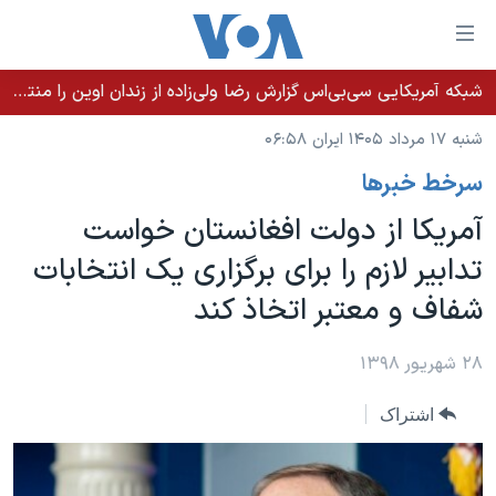
ینکهای
ابل
سترسی
شبکه آمریکایی سی‌بی‌‌اس گزارش رضا ولی‌زاده از زندان اوین را منتشر کرد؛ کامران حکمتی پیش از آغاز شیمی‌درمانی به زندان بازگردانده شد
خانه
هش
شنبه ۱۷ مرداد ۱۴۰۵ ایران ۰۶:۵۸
نسخه سبک وب‌سایت
ه
سرخط خبرها
حتوای
موضوع ها
صلی
آمریکا از دولت افغانستان خواست
برنامه های تلویزیونی
ایران
هش
تدابیر لازم را برای برگزاری یک انتخابات
جدول برنامه ها
ه
آمریکا
شفاف و معتبر اتخاذ کند
فحه
صفحه‌های ویژه
جهان
صلی
فرکانس‌های صدای آمریکا
ورزشی
جام جهانی ۲۰۲۶
۲۸ شهریور ۱۳۹۸
هش
پخش رادیویی
ه
گزیده‌ها
عملیات خشم حماسی
اشتراک
ستجو
۲۵۰سالگی آمریکا
ویژه برنامه‌ها
یادگیری زبان انگلیسی
ویدیوها
بایگانی برنامه‌های تلویزیونی