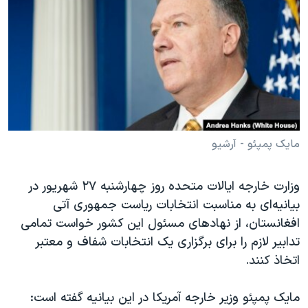
دنبال کنید
مستندها
فرهنگ و زندگی
حقوق شهروندی
انتخابات ریاست جمهوری آمریکا ۲۰۲۴
اقتصادی
حمله جمهوری اسلامی به اسرائیل
رمز مهسا
علم و فناوری
زبانهای مختلف
اسرائیل در جنگ
ورزش زنان در ایران
گالری عکس
اعتراضات زن، زندگی، آزادی
مایک پمپئو - آرشیو
آرشیو پخش زنده
مجموعه مستندهای دادخواهی
وزارت خارجه ایالات متحده روز چهارشنبه ۲۷ شهریور در
تریبونال مردمی آبان ۹۸
بیانیه‌ای به مناسبت انتخابات ریاست جمهوری آتی
دادگاه حمید نوری
افغانستان، از نهادهای مسئول این کشور خواست تمامی
چهل سال گروگان‌گیری
تدابیر لازم را برای برگزاری یک انتخابات شفاف و معتبر
اتخاذ کنند.
قانون شفافیت دارائی کادر رهبری ایران
اعتراضات مردمی آبان ۹۸
مایک پمپئو وزیر خارجه آمریکا در این بیانیه گفته است: