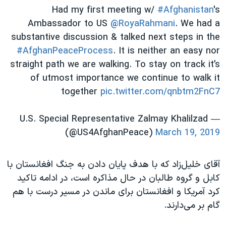
اسرائیل در جنگ
Had my first meeting w/
#Afghanistan
's
نرگس محمدی برنده جایزه نوبل صلح
Ambassador to US
@RoyaRahmani
. We had a
substantive discussion & talked next steps in the
همایش محافظه‌کاران آمریکا «سی‌پک»
#AfghanPeaceProcess
. It is neither an easy nor
صفحه‌های ویژه
straight path we are walking. To stay on track it’s
سفر پرزیدنت ترامپ به چین
of utmost importance we continue to walk it
together
pic.twitter.com/qnbtm2FnC7
— U.S. Special Representative Zalmay Khalilzad
(@US4AfghanPeace)
March 19, 2019
آقای خلیل‌زاد که با هدف پایان دادن به جنگ افغانستان با
کابل و گروه طالبان در حال مذاکره است، در ادامه تاکید
کرد آمریکا و افغانستان برای ماندن در مسیر درست با هم
گام بر می‌دارند.