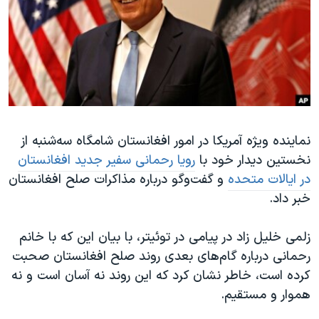
دنبال کنید
مستندها
فرهنگ و زندگی
حقوق شهروندی
انتخابات ریاست جمهوری آمریکا ۲۰۲۴
اقتصادی
حمله جمهوری اسلامی به اسرائیل
رمز مهسا
علم و فناوری
زبانهای مختلف
اسرائیل در جنگ
ورزش زنان در ایران
نماینده ویژه آمریکا در امور افغانستان شامگاه سه‌شنبه از
گالری عکس
اعتراضات زن، زندگی، آزادی
نخستین دیدار خود با
رویا رحمانی سفیر جدید افغانستان
آرشیو پخش زنده
مجموعه مستندهای دادخواهی
در ایالات متحده
و گفت‌وگو درباره مذاکرات صلح افغانستان
تریبونال مردمی آبان ۹۸
خبر داد.
دادگاه حمید نوری
زلمی خلیل زاد در پیامی در توئیتر، با بیان این که با خانم
چهل سال گروگان‌گیری
رحمانی درباره گام‌های بعدی روند صلح افغانستان صحبت
قانون شفافیت دارائی کادر رهبری ایران
کرده است، خاطر نشان کرد که این روند نه آسان است و نه
هموار و مستقیم.
اعتراضات مردمی آبان ۹۸