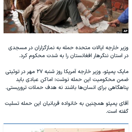
دنبال کنید
مستندها
فرهنگ و زندگی
حقوق شهروندی
انتخابات ریاست جمهوری آمریکا ۲۰۲۴
اقتصادی
حمله جمهوری اسلامی به اسرائیل
رمز مهسا
علم و فناوری
زبانهای مختلف
وزیر خارجه ایالات متحده حمله به نمازگزاران در مسجدی
اسرائیل در جنگ
ورزش زنان در ایران
در استان ننگرهار افغانستان را به شدت محکوم کرد.
گالری عکس
اعتراضات زن، زندگی، آزادی
آرشیو پخش زنده
مجموعه مستندهای دادخواهی
مایک پمپئو، وزیر خارجه آمریکا روز شنبه ۲۷ مهر در توئیتی
ضمن محکومیت این حمله نوشت: اماکن عبادی باید
تریبونال مردمی آبان ۹۸
پناهگاهی برای انسان‌ها باشند نه هدف حملات تروریستی.
دادگاه حمید نوری
چهل سال گروگان‌گیری
آقای پمپئو همچنین به خانواده قربانیان این حمله تسلیت
گفته است.
قانون شفافیت دارائی کادر رهبری ایران
اعتراضات مردمی آبان ۹۸