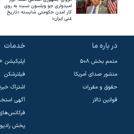
امیدواری جو ویلسون نسبت به روی
کار آمدن حکومتی شایسته «تاریخ
غنی ایران»
در باره ما
خدمات
متمم بخش ۵۰۸
اپلیکیشن +VOA
منشور صدای آمریکا
فیلترشکن
حقوق و مقررات
اشتراک خبرن
قوانین تالار
آگهی استخد
فرکانس‌های 
پخش رادیو