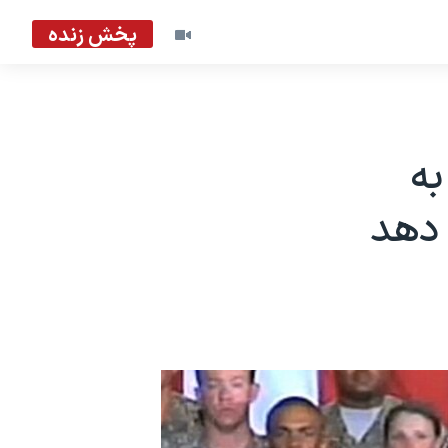
پخش زنده
به
 دهد