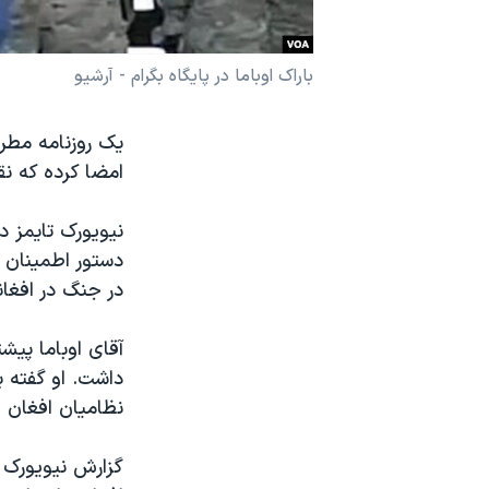
نرگس محمدی برنده جایزه نوبل صلح
همایش محافظه‌کاران آمریکا «سی‌پک»
باراک اوباما در پایگاه بگرام - آرشیو
صفحه‌های ویژه
یک روزنامه مطر
سفر پرزیدنت ترامپ به چین
امضا کرده که نق
نیویورک تایمز د
دستور اطمینان 
در جنگ در افغا
نظامیان افغان 
گزارش نیویورک 