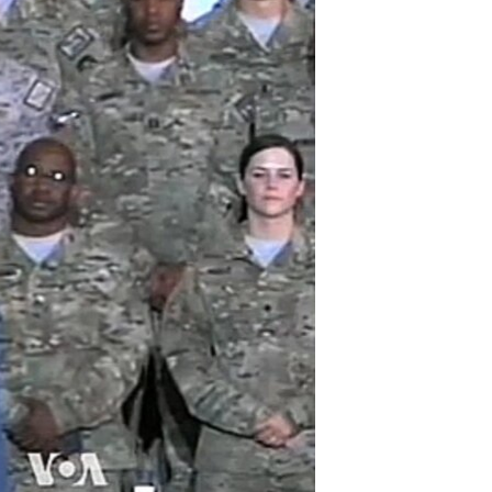
مستندها
فرهنگ و زندگی
حقوق شهروندی
انتخابات ریاست جمهوری آمریکا ۲۰۲۴
اقتصادی
حمله جمهوری اسلامی به اسرائیل
رمز مهسا
علم و فناوری
اسرائیل در جنگ
ورزش زنان در ایران
گالری عکس
اعتراضات زن، زندگی، آزادی
آرشیو پخش زنده
مجموعه مستندهای دادخواهی
تریبونال مردمی آبان ۹۸
دادگاه حمید نوری
چهل سال گروگان‌گیری
قانون شفافیت دارائی کادر رهبری ایران
اعتراضات مردمی آبان ۹۸
اسرائیل در جنگ