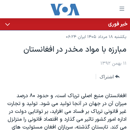
ینکهای
ابل
سترسی
خبر فوری
خانه
هش
یکشنبه ۱۸ مرداد ۱۴۰۵ ایران ۰۶:۲۴
نسخه سبک وب‌سایت
ه
مبارزه با مواد مخدر در افغانستان
حتوای
موضوع ها
صلی
برنامه های تلویزیونی
۱۱ بهمن ۱۳۹۲
ایران
هش
جدول برنامه ها
ه
آمریکا
اشتراک
فحه
صفحه‌های ویژه
جهان
صلی
فرکانس‌های صدای آمریکا
ورزشی
جام جهانی ۲۰۲۶
افغانستان منبع اصلی تریاک است، و حدود ۸۰ درصد
هش
میزان آن در جهان در آنجا تولید می شود. تولید و تجارت
پخش رادیویی
ه
گزیده‌ها
عملیات خشم حماسی
غیر قانونی تریاک بر فساد می افزاید، بر توانایی دولت در
ستجو
۲۵۰سالگی آمریکا
ویژه برنامه‌ها
اداره امور کشور تاثیر می گذارد و اقتصاد قانونی را متزلزل
یادگیری زبان انگلیسی
ویدیوها
بایگانی برنامه‌های تلویزیونی
می کند. تابستان گذشته، سربازان افغان مسئولیت های