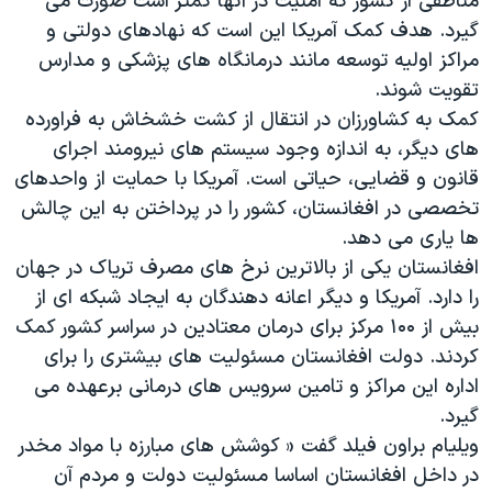
مناطقی از کشور که امنیت در آنها کمتر است صورت می
اسرائیل در جنگ
گیرد. هدف کمک آمریکا این است که نهادهای دولتی و
نرگس محمدی برنده جایزه نوبل صلح
مراکز اولیه توسعه مانند درمانگاه های پزشکی و مدارس
همایش محافظه‌کاران آمریکا «سی‌پک»
تقویت شوند.
کمک به کشاورزان در انتقال از کشت خشخاش به فراورده
صفحه‌های ویژه
های دیگر، به اندازه وجود سیستم های نیرومند اجرای
سفر پرزیدنت ترامپ به چین
قانون و قضایی، حیاتی است. آمریکا با حمایت از واحدهای
تخصصی در افغانستان، کشور را در پرداختن به این چالش
ها یاری می دهد.
افغانستان یکی از بالاترین نرخ های مصرف تریاک در جهان
را دارد. آمریکا و دیگر اعانه دهندگان به ایجاد شبکه ای از
بیش از
۱۰۰ مرکز برای درمان معتادین در سراسر کشور کمک
کردند. دولت افغانستان مسئولیت های بیشتری را برای
اداره این مراکز و تامین سرویس های درمانی برعهده می
گیرد.
ویلیام براون فیلد گفت « کوشش های مبارزه با مواد مخدر
در داخل افغانستان اساسا مسئولیت دولت و مردم آن