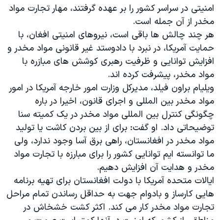
امنیتی در سراسر کشور را بر عهده گرفتند، مهار تجارت مواد
دنبال کنید
مستندها
فرهنگ و زندگی
مخدر از آن جمله است.
حقوق شهروندی
انتخابات ریاست جمهوری آمریکا ۲۰۲۴
هر چند چالش ها باقی است، نیروهای امنیتی افغان، با
اقتصادی
حمله جمهوری اسلامی به اسرائیل
حمایت آمریکا، در نبرد با دادوستد غیر قانونی مواد مخدر و
افزایش توانایی و ظرفیت رهبری کوشش های مبازره با
رمز مهسا
علم و فناوری
مواد مخدر، پیشرفت کرده اند.
زبانهای مختلف
اسرائیل در جنگ
ورزش زنان در ایران
ویلیام براون فیلد، مدیرکل وزارت امور خارجه آمریکا در امور
گالری عکس
اعتراضات زن، زندگی، آزادی
مواد مخدر بین المللی و اجرای قانون، اخیرا در باره
چگونگی کنترل بین المللی مواد مخدر در یک کمیته سنا
آرشیو پخش زنده
مجموعه مستندهای دادخواهی
توضیحاتی داد. او گفت: برای از بین بردن کاشت یا تولید
تریبونال مردمی آبان ۹۸
مواد مخدر در افغانستان، راهی برق آسا وجود ندارد، ولی
دادگاه حمید نوری
ما توانسته ایم توانایی کشور را برای مبارزه با تجارت مواد
مخدر و هدایت آن افزایش دهیم.
چهل سال گروگان‌گیری
ایالات متحده آمریکا با دولت افغانستان برای تهیه برنامه
قانون شفافیت دارائی کادر رهبری ایران
هایی کارساز و بادوام جهت به حداقل رساندن تمام مراحل
اعتراضات مردمی آبان ۹۸
تجارت مواد مخدر کار می کند. اکثر کشت خشخاش در