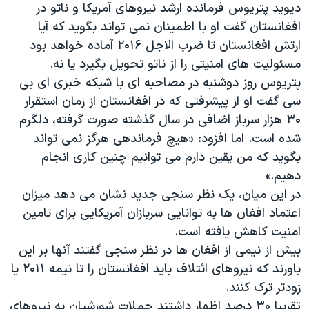
اسرائیل در جنگ
دیوید پتریوس فرمانده ارشد نیروهای آمریکا و ناتو در
افغانستان گفت او با اطمینان نمی تواند بگوید که آیا
نرگس محمدی برنده جایزه نوبل صلح
ارتش افغانستان تا ضرب الاجل ۲۰۱۶ آماده خواهد بود
همایش محافظه‌کاران آمریکا «سی‌پک»
مسئولیت های امنیتی را از ناتو تحویل بگیرد یا نه.
صفحه‌های ویژه
پتریوس روز دوشنبه در مصاحبه ای با شبکه خبری ای بی
سی گفت او از پیشرفتی که در افغانستان از زمان استقرار
سفر پرزیدنت ترامپ به چین
۳۰ هزار سرباز اضافی در سال گذشته صورت گرفته، دلگرم
شده است. اما افزود: «هیچ فرماندهی هرگز نمی تواند
بگوید که من یقین دارم می توانیم چنین کاری انجام
دهیم.»
در این میان، یک نظر سنجی جدید نشان می دهد میزان
اعتماد افغان ها به توانایی سربازان آمریکایی برای تامین
امنیت کاهش یافته است.
بیش از نیمی از افغان ها در نظر سنجی گفتند آنها بر این
باورند که نیروهای ائتلاف باید افغانستان را تا نیمه ۲۰۱۱ یا
زودتر ترک کنند.
تقریبا ۳۰ درصد اظهار داشتند حملات شورشیان به نیروهای