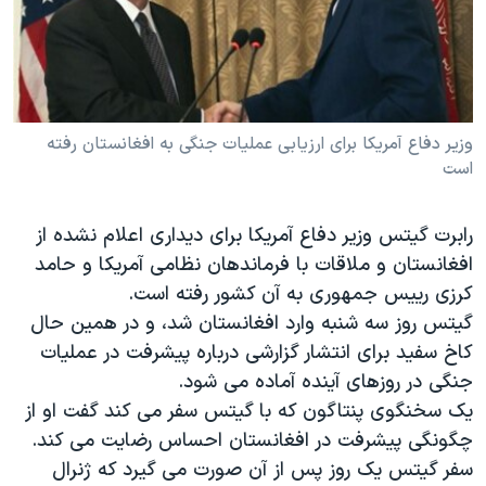
دنبال کنید
مستندها
فرهنگ و زندگی
حقوق شهروندی
انتخابات ریاست جمهوری آمریکا ۲۰۲۴
اقتصادی
حمله جمهوری اسلامی به اسرائیل
رمز مهسا
علم و فناوری
وزیر دفاع آمریکا برای ارزیابی عملیات جنگی به افغانستان رفته
زبانهای مختلف
است
اسرائیل در جنگ
ورزش زنان در ایران
گالری عکس
اعتراضات زن، زندگی، آزادی
رابرت گیتس وزیر دفاع آمریکا برای دیداری اعلام نشده از
آرشیو پخش زنده
مجموعه مستندهای دادخواهی
افغانستان و ملاقات با فرماندهان نظامی آمریکا و حامد
کرزی رییس جمهوری به آن کشور رفته است.
تریبونال مردمی آبان ۹۸
گیتس روز سه شنبه وارد افغانستان شد، و در همین حال
دادگاه حمید نوری
کاخ سفید برای انتشار گزارشی درباره پیشرفت در عملیات
چهل سال گروگان‌گیری
جنگی در روزهای آینده آماده می شود.
یک سخنگوی پنتاگون که با گیتس سفر می کند گفت او از
قانون شفافیت دارائی کادر رهبری ایران
چگونگی پیشرفت در افغانستان احساس رضایت می کند.
اعتراضات مردمی آبان ۹۸
سفر گیتس یک روز پس از آن صورت می گیرد که ژنرال