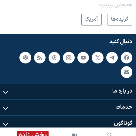
همچنبن ببینید:
گزيده‌ها
آمريکا
دنبال کنید
در باره ما
خدمات
گوناگون
پخش زنده