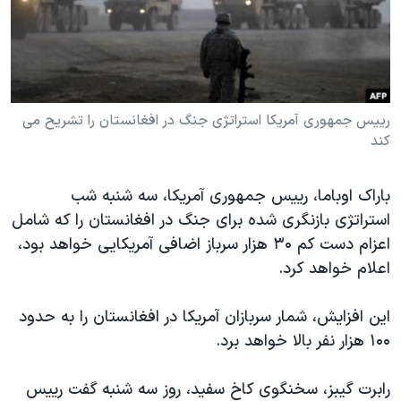
دنبال کنید
مستندها
فرهنگ و زندگی
حقوق شهروندی
انتخابات ریاست جمهوری آمریکا ۲۰۲۴
اقتصادی
حمله جمهوری اسلامی به اسرائیل
رمز مهسا
علم و فناوری
رییس جمهوری آمریکا استراتژی جنگ در افغانستان را تشریح می
زبانهای مختلف
کند
اسرائیل در جنگ
ورزش زنان در ایران
گالری عکس
اعتراضات زن، زندگی، آزادی
باراک اوباما، رییس جمهوری آمریکا، سه شنبه شب
آرشیو پخش زنده
مجموعه مستندهای دادخواهی
استراتژی بازنگری شده برای جنگ در افغانستان را که شامل
اعزام دست کم ۳۰ هزار سرباز اضافی آمریکایی خواهد بود،
تریبونال مردمی آبان ۹۸
اعلام خواهد کرد.
دادگاه حمید نوری
چهل سال گروگان‌گیری
این افزایش، شمار سربازان آمریکا در افغانستان را به حدود
۱۰۰ هزار نفر بالا خواهد برد.
قانون شفافیت دارائی کادر رهبری ایران
اعتراضات مردمی آبان ۹۸
رابرت گیبز، سخنگوی کاخ سفید، روز سه شنبه گفت رییس