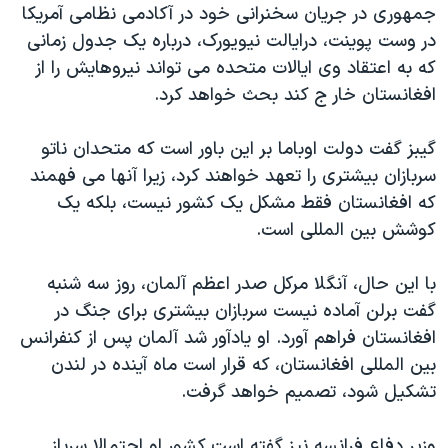
اسرائیل در جنگ
جمهوری در جریان سخنرانی خود در آکادمی نظامی آمریکا
در وست پوینت، درایالت نیویورک، درباره یک جدول زمانی
نرگس محمدی برنده جایزه نوبل صلح
که به اعتقاد وی ایالات متحده می تواند نیروهایش را از
همایش محافظه‌کاران آمریکا «سی‌پک»
افغانستان خار ج کند بحث خواهد کرد.
صفحه‌های ویژه
گیبز گفت دولت اوباما بر این باور است که متحدان ناتو
سفر پرزیدنت ترامپ به چین
سربازان بیشتری را تعهد خواهند کرد، زیرا آنها می فهمند
که افغانستان فقط مشکل یک کشور نیست، بلکه یک
کوشش بین المللی است.
با این حال، آنگلا مرکل صدر اعظم آلمان، روز سه شنبه
گفت برلن آماده نیست سربازان بیشتری برای جنگ در
افغانستان فراهم آورد. او یادآور شد آلمان پس از کنفرانس
بین المللی افغانستان، که قرار است ماه آینده در لندن
تشکیل شود، تصمیم خواهد گرفت.
وزیر دفاع فرانسه نیز گفته است کشور او احتمالا سرباز