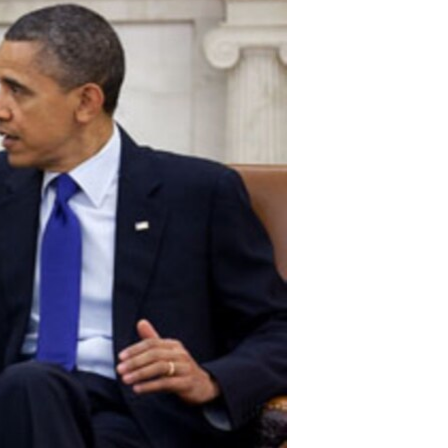
مستندها
فرهنگ و زندگی
حقوق شهروندی
انتخابات ریاست جمهوری آمریکا ۲۰۲۴
اقتصادی
حمله جمهوری اسلامی به اسرائیل
رمز مهسا
علم و فناوری
اسرائیل در جنگ
ورزش زنان در ایران
گالری عکس
اعتراضات زن، زندگی، آزادی
آرشیو پخش زنده
مجموعه مستندهای دادخواهی
تریبونال مردمی آبان ۹۸
دادگاه حمید نوری
چهل سال گروگان‌گیری
قانون شفافیت دارائی کادر رهبری ایران
اعتراضات مردمی آبان ۹۸
اسرائیل در جنگ