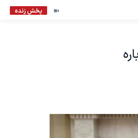
پخش زنده
ره