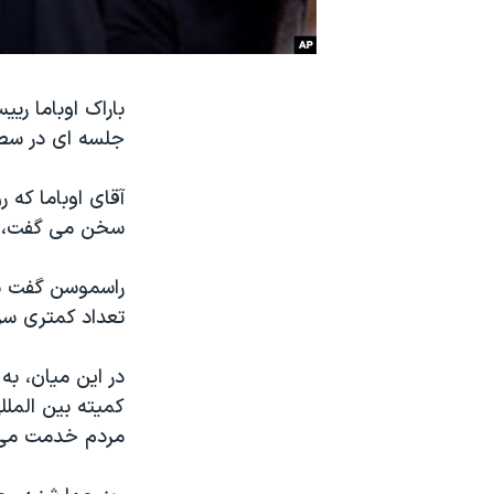
نرگس محمدی برنده جایزه نوبل صلح
همایش محافظه‌کاران آمریکا «سی‌پک»
صفحه‌های ویژه
جلسه ای در سطح
سفر پرزیدنت ترامپ به چین
آقای اوباما که 
سخن می گفت، اظ
تعداد کمتری سرباز برای سال
در این میان، به
کمیته بین الملل
مردم خدمت می 