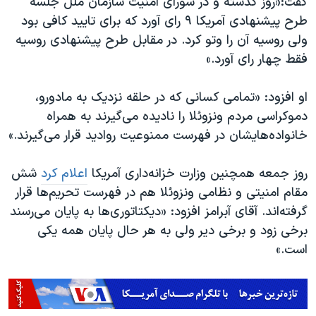
گفت:‌«روز گذشته و در شورای امنیت سازمان ملل جلسه
اسرائیل در جنگ
طرح پیشنهادی آمریکا ۹ رای آورد که برای تایید کافی بود
نرگس محمدی برنده جایزه نوبل صلح
ولی روسیه آن را وتو کرد. در مقابل طرح پیشنهادی روسیه
همایش محافظه‌کاران آمریکا «سی‌پک»
فقط چهار رای آورد.»
صفحه‌های ویژه
او افزود: «تمامی کسانی که در حلقه نزدیک به مادورو،
سفر پرزیدنت ترامپ به چین
دموکراسی مردم ونزوئلا را نادیده می‌گیرند به همراه
خانواده‌هایشان در فهرست ممنوعیت روادید قرار می‌گیرند.»
روز جمعه همچنین وزارت خزانه‌داری آمریکا
اعلام کرد
شش
مقام امنیتی و نظامی ونزوئلا هم در فهرست تحریم‌ها قرار
گرفته‌اند. آقای آبرامز افزود: «دیکتاتوری‌ها به پایان می‌رسند
برخی زود و برخی دیر ولی به هر حال پایان همه یکی
است.»‌