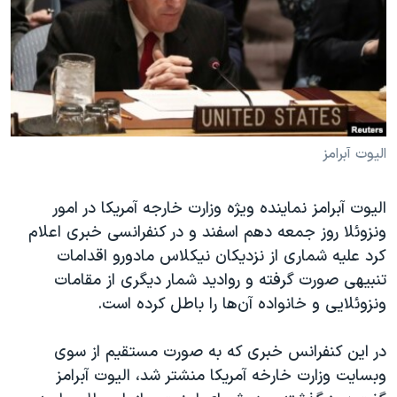
دنبال کنید
مستندها
فرهنگ و زندگی
حقوق شهروندی
انتخابات ریاست جمهوری آمریکا ۲۰۲۴
اقتصادی
حمله جمهوری اسلامی به اسرائیل
رمز مهسا
علم و فناوری
زبانهای مختلف
اسرائیل در جنگ
ورزش زنان در ایران
الیوت آبرامز
گالری عکس
اعتراضات زن، زندگی، آزادی
الیوت آبرامز نماینده ویژه وزارت خارجه آمریکا در امور
آرشیو پخش زنده
مجموعه مستندهای دادخواهی
ونزوئلا روز جمعه دهم اسفند و در کنفرانسی خبری اعلام
تریبونال مردمی آبان ۹۸
کرد علیه شماری از نزدیکان نیکلاس مادورو اقدامات
دادگاه حمید نوری
تنبیهی صورت گرفته و روادید شمار دیگری از مقامات
ونزوئلایی و خانواده آن‌ها را باطل کرده است.
چهل سال گروگان‌گیری
قانون شفافیت دارائی کادر رهبری ایران
در این کنفرانس خبری که به صورت مستقیم از سوی
اعتراضات مردمی آبان ۹۸
وبسایت وزارت خارخه آمریکا منشتر شد، الیوت آبرامز