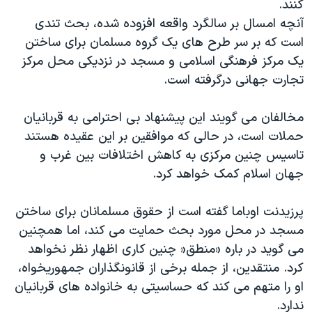
کنند.
اسرائیل در جنگ
آنچه امسال بر سالگرد واقعه افزوده شده، بحث تندی
نرگس محمدی برنده جایزه نوبل صلح
است که بر سر طرح های یک گروه مسلمان برای ساختن
همایش محافظه‌کاران آمریکا «سی‌پک»
یک مرکز فرهنگی اسلامی و مسجد در نزدیکی محل مرکز
تجارت جهانی درگرفته است.
صفحه‌های ویژه
سفر پرزیدنت ترامپ به چین
مخالفان می گویند این پیشنهاد بی احترامی به قربانیان
حملات است، در حالی که موافقین بر این عقیده هستند
تاسیس چنین مرکزی به کاهش اختلافات بین غرب و
جهان اسلام کمک خواهد کرد.
پرزیدنت اوباما گفته است از حقوق مسلمانان برای ساختن
مسجد در محل مورد بحث حمایت می کند، اما همچنین
می گوید در باره «منطق« چنین کاری اظهار نظر نخواهد
کرد. منتقدین، از جمله برخی از قانونگذاران جمهوریخواه،
او را متهم می کند که حساسیتی به خانواده های قربانیان
ندارد.