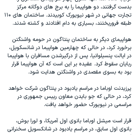
دنبال کنید
بدست گرفتند، دو هواپیما را به برج های دوگانه مرکز
مستندها
فرهنگ و زندگی
تجارت جهانی در شهر نیویورک کوبیدند. ساختمان های ۱۱۰
حقوق شهروندی
انتخابات ریاست جمهوری آمریکا ۲۰۲۴
طبقه فروریختند، بسیاری به دام افتادند و کشته شدند.
اقتصادی
حمله جمهوری اسلامی به اسرائیل
هواپیمای دیگر به ساختمان پنتاگون در حومه واشنگتن
رمز مهسا
علم و فناوری
زبانهای مختلف
برخورد کرد، در حالی که چهارمین هواپیما در شانسکویل،
اسرائیل در جنگ
ورزش زنان در ایران
در ایالت پنسیلوانیا، پس از درگیرشدن مسافران با هواپیما
گالری عکس
اعتراضات زن، زندگی، آزادی
ربایان سقوط کرد. عقیده بر این است که آن هواپیما قرار
بود به بسوی مقصدی در واشنگتن هدایت شود.
آرشیو پخش زنده
مجموعه مستندهای دادخواهی
تریبونال مردمی آبان ۹۸
پرزیدنت اوباما در مراسم یادبود در پنتاگون شرکت خواهد
دادگاه حمید نوری
کرد، در حالی که جو بایدن معاون رییس جمهوری در
مراسمی در نیویورک حضور خواهد یافت.
چهل سال گروگان‌گیری
قانون شفافیت دارائی کادر رهبری ایران
قرار است میشل اوباما بانوی اول آمریکا، و لورا بوش،
اعتراضات مردمی آبان ۹۸
بانوی اول سابق، در مراسم یادبود در شانکسویل سخنرانی