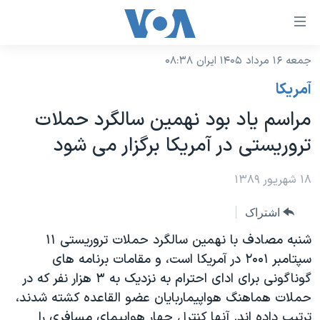
ینکهای
ابل
سترسی
جمعه ۱۶ مرداد ۱۴۰۵ ایران ۰۸:۳۸
خانه
هش
آمريکا
نسخه سبک وب‌سایت
ه
مراسم یاد بود نهمین سالگرد حملات
حتوای
موضوع ها
تروریستی در آمریکا برگزار می شود
صلی
برنامه های تلویزیونی
ایران
هش
جدول برنامه ها
۱۸ شهریور ۱۳۸۹
ه
آمریکا
فحه
صفحه‌های ویژه
جهان
اشتراک
صلی
فرکانس‌های صدای آمریکا
ورزشی
جام جهانی ۲۰۲۶
شنبه مصادف با نهمین سالگرد حملات تروریستی ۱۱
هش
پخش رادیویی
سپتامبر ۲۰۰۱ در آمریکا است، و مقامات برنامه های
ه
گزیده‌ها
عملیات خشم حماسی
گوناگونی برای ادای احترام به نزدیک به ۳ هزار نفر که در
ستجو
۲۵۰سالگی آمریکا
ویژه برنامه‌ها
یادگیری زبان انگلیسی
حملات هماهنگ هواپیماربایان عضو القاعده کشته شدند،
ویدیوها
بایگانی برنامه‌های تلویزیونی
ترتیب داده اند. آنها کنترل چهار هواپیمای مسافری را