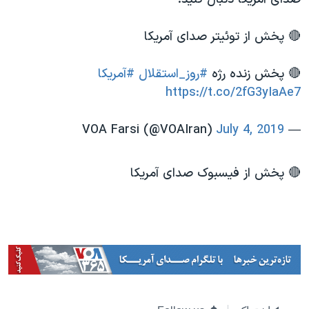
اسرائیل در جنگ
نرگس محمدی برنده جایزه نوبل صلح
🔴 پخش از توئیتر صدای آمریکا
همایش محافظه‌کاران آمریکا «سی‌پک»
🔴 پخش زنده رژه
#روز_استقلال
#آمریکا
صفحه‌های ویژه
https://t.co/2fG3yIaAe7
سفر پرزیدنت ترامپ به چین
July 4, 2019
— VOA Farsi (@VOAIran)
🔴 پخش از فیسبوک صدای آمریکا