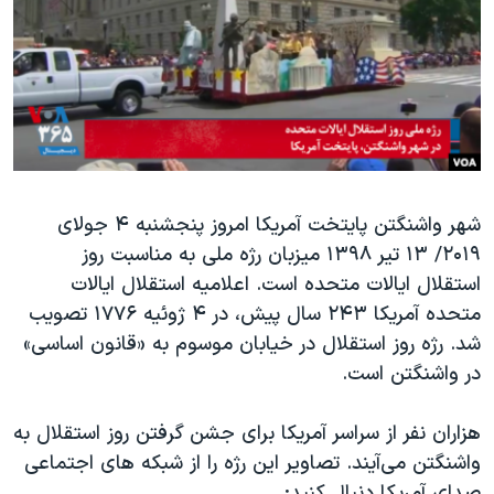
دنبال کنید
مستندها
فرهنگ و زندگی
حقوق شهروندی
انتخابات ریاست جمهوری آمریکا ۲۰۲۴
اقتصادی
حمله جمهوری اسلامی به اسرائیل
رمز مهسا
علم و فناوری
زبانهای مختلف
اسرائیل در جنگ
ورزش زنان در ایران
گالری عکس
اعتراضات زن، زندگی، آزادی
شهر واشنگتن پایتخت آمریکا امروز پنجشنبه ۴ جولای
۲۰۱۹/ ۱۳ تیر ۱۳۹۸ میزبان رژه ملی به مناسبت روز
آرشیو پخش زنده
مجموعه مستندهای دادخواهی
استقلال ایالات متحده است. اعلامیه استقلال ایالات
تریبونال مردمی آبان ۹۸
متحده آمریکا ۲۴۳ سال پیش، در ۴ ژوئیه ۱۷۷۶ تصویب
دادگاه حمید نوری
شد. رژه روز استقلال در خیابان موسوم به «قانون اساسی»
در واشنگتن است.
چهل سال گروگان‌گیری
قانون شفافیت دارائی کادر رهبری ایران
هزاران نفر از سراسر آمریکا برای جشن گرفتن روز استقلال به
اعتراضات مردمی آبان ۹۸
واشنگتن می‌آیند. تصاویر این رژه را از شبکه های اجتماعی
صدای آمریکا دنبال کنید: