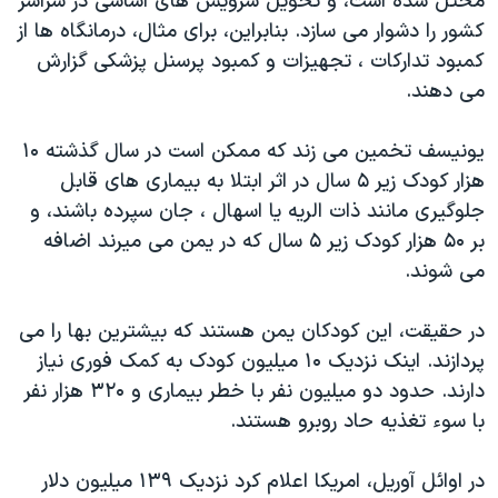
مختل شده است، و تحویل سرویس های اساسی در سراسر
اسرائیل در جنگ
کشور را دشوار می سازد. بنابراین، برای مثال، درمانگاه ها از
نرگس محمدی برنده جایزه نوبل صلح
کمبود تدارکات ، تجهیزات و کمبود پرسنل پزشکی گزارش
همایش محافظه‌کاران آمریکا «سی‌پک»
می دهند.
صفحه‌های ویژه
یونیسف تخمین می زند که ممکن است در سال گذشته ۱۰
سفر پرزیدنت ترامپ به چین
هزار کودک زیر ۵ سال در اثر ابتلا به بیماری های قابل
جلوگیری مانند ذات الریه یا اسهال ، جان سپرده باشند، و
بر ۵۰ هزار کودک زیر ۵ سال که در یمن می میرند اضافه
می شوند.
در حقیقت، این کودکان یمن هستند که بیشترین بها را می
پردازند. اینک نزدیک ۱۰ میلیون کودک به کمک فوری نیاز
دارند. حدود دو میلیون نفر با خطر بیماری و ۳۲۰ هزار نفر
با سوء تغذیه حاد روبرو هستند.
در اوائل آوریل، امریکا اعلام کرد نزدیک ۱۳۹ میلیون دلار