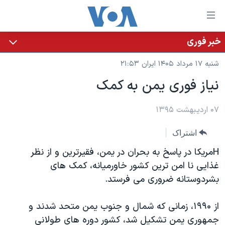
ینکهای
ابل
سترسی
خبر فوری
خانه
هش
شنبه ۱۷ مرداد ۱۴۰۵ ایران ۲۱:۵۳
نسخه سبک وب‌سایت
ه
نیاز فوری یمن به کمک
حتوای
موضوع ها
صلی
برنامه های تلویزیونی
۰۷ اردیبهشت ۱۳۹۵
ایران
هش
جدول برنامه ها
ه
آمریکا
اشتراک
فحه
صفحه‌های ویژه
جهان
Hمریکا در پاسخ به بحران در یمن، فقیرترین و از نظر
صلی
فرکانس‌های صدای آمریکا
ورزشی
جام جهانی ۲۰۲۶
غذایی نا امن ترین کشور خاورمیانه، کمک های
هش
بشردوستانه ضروری می فرستد.
پخش رادیویی
ه
گزیده‌ها
عملیات خشم حماسی
ستجو
۲۵۰سالگی آمریکا
ویژه برنامه‌ها
از ۱۹۹۰، زمانی که شمال و جنوب یمن متحد شدند و
یادگیری زبان انگلیسی
ویدیوها
بایگانی برنامه‌های تلویزیونی
جمهوری یمن تشکیل شد، کشور دوره های طولانی