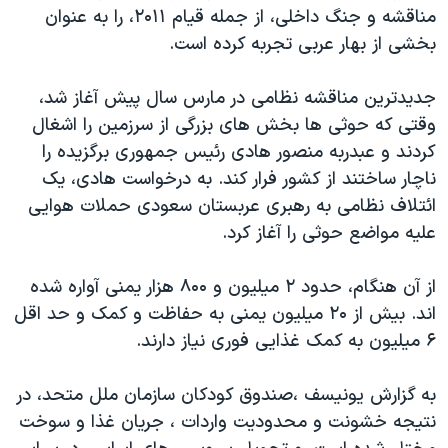
مناقشه و جنگ داخلی، از جمله قیام ۲۰۱۱، را به عنوان
دنبال کنید
مستندها
فرهنگ و زندگی
بخشی از بهار عربی تجربه کرده است.
حقوق شهروندی
انتخابات ریاست جمهوری آمریکا ۲۰۲۴
اقتصادی
حمله جمهوری اسلامی به اسرائیل
جدیدترین مناقشه نظامی در مارس سال پیش آغاز شد،
وقتی که حوثی ها بخش های بزرگی از سرزمین را اشغال
رمز مهسا
علم و فناوری
کردند و عبدربه منصور هادی رئیس جمهوری برگزیده را
زبانهای مختلف
اسرائیل در جنگ
ورزش زنان در ایران
ناچار ساختند از کشور فرار کند. به درخواست هادی، یک
گالری عکس
اعتراضات زن، زندگی، آزادی
ائتلاف نظامی به رهبری عربستان سعودی حملات هوایی
علیه مواضع حوثی را آغاز کرد.
آرشیو پخش زنده
مجموعه مستندهای دادخواهی
تریبونال مردمی آبان ۹۸
از آن هنگام، حدود ۲ میلیون و ۸۰۰ هزار یمنی آواره شده
دادگاه حمید نوری
اند. بیش از ۲۰ میلیون یمنی به حفاظت و کمک و حد اقل
۶ میلیون به کمک غذایی فوری نیاز دارند.
چهل سال گروگان‌گیری
قانون شفافیت دارائی کادر رهبری ایران
به گزارش یونیسف ،صندوق کودکان سازمان ملل متحد، در
اعتراضات مردمی آبان ۹۸
نتیجه خشونت و محدودیت واردات ، جریان غذا و سوخت