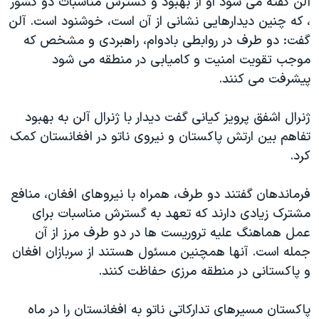
آلن گفته می شود او از بهبود و گسترش مناسبات دو کشور
اسرائیل در جنگ
، که چنین دیدارهایی نشانی از آن است، خوشنود است. آلن
نرگس محمدی برنده جایزه نوبل صلح
گفت: دو طرف در روابطی بادوام، راهبردی و مشخص که
همایش محافظه‌کاران آمریکا «سی‌پک»
موجب تقویت امنیت و کامیابی در منطقه می شود
پیشرفت می کنند.
صفحه‌های ویژه
سفر پرزیدنت ترامپ به چین
ژنرال اشفق پرویز کیانی گفت دیدار با ژنرال آلن به بهبود
تفاهم بین ارتش پاکستان و نیروی ناتو در افغانستان کمک
کرد.
فرماندهان گفتند دو طرف، همراه با نیروهای افغان، منافع
مشترک زیادی دارند که تعهد به گسترش مناسبات برای
عمل هماهنگ علیه تروریست ها در دو طرف مرز از آن
جمله است. آنها همچنین مسئول هستند از سربازان افغان
و پاکستانی در منطقه مرزی حفاظت کنند.
پاکستان مسیرهای تدارکاتی ناتو به افغانستان را در ماه