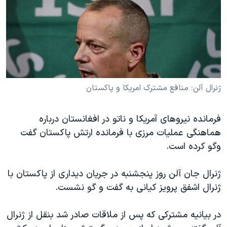
دنبال کنید
مستندها
فرهنگ و زندگی
حقوق شهروندی
انتخابات ریاست جمهوری آمریکا ۲۰۲۴
اقتصادی
حمله جمهوری اسلامی به اسرائیل
رمز مهسا
علم و فناوری
زبانهای مختلف
اسرائیل در جنگ
ورزش زنان در ایران
ژنرال آلن: منافع مشترک امریکا و پاکستان
گالری عکس
اعتراضات زن، زندگی، آزادی
فرمانده نیروهای آمریکا و ناتو در افغانستان درباره
آرشیو پخش زنده
مجموعه مستندهای دادخواهی
هماهنگی عملیات مرزی با فرمانده ارتش پاکستان گفت
تریبونال مردمی آبان ۹۸
وگو کرده است.
دادگاه حمید نوری
ژنرال جان آلن روز پنجشنبه در جریان دیداری از پاکستان با
چهل سال گروگان‌گیری
ژنرال اشفق پرویز کیانی به گفت و گو نشست.
قانون شفافیت دارائی کادر رهبری ایران
اعتراضات مردمی آبان ۹۸
در بیانیه مشترکی که پس از ملاقات صادر شد بنقل از ژنرال