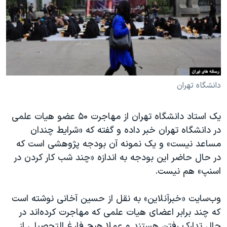
دنبال کنید
مستندها
فرهنگ و زندگی
حقوق شهروندی
انتخابات ریاست جمهوری آمریکا ۲۰۲۴
اقتصادی
حمله جمهوری اسلامی به اسرائیل
رمز مهسا
علم و فناوری
زبانهای مختلف
اسرائیل در جنگ
ورزش زنان در ایران
دانشگاه تهران
گالری عکس
اعتراضات زن، زندگی، آزادی
یک استاد دانشگاه تهران از مهاجرت ۵۰ عضو هیات علمی
آرشیو پخش زنده
مجموعه مستندهای دادخواهی
در دانشگاه تهران خبر داده و گفته که «شرایط چندان
تریبونال مردمی آبان ۹۸
مساعد نیست» و یک نمونه آن بودجه پژوهشی است که
در حال حاضر این بودجه به اندازه «چند شب کار کردن در
دادگاه حمید نوری
اسنپ» هم نیست.
چهل سال گروگان‌گیری
قانون شفافیت دارائی کادر رهبری ایران
وب‌سایت «خبرآنلاین» به نقل از حسین آخانی نوشته است
که چند برابر اعضای هیات علمی که مهاجرت کرده‌اند در
اعتراضات مردمی آبان ۹۸
حال تدارک رفتن هستند و عملا هیچ فارغ التحصیلی از