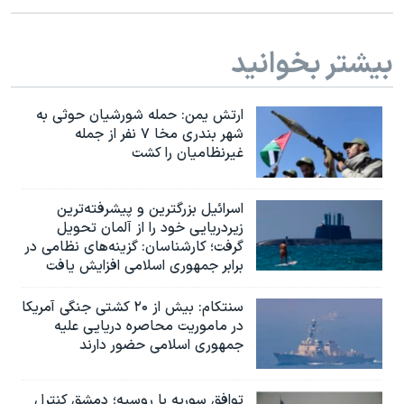
اسرائیل در جنگ
نرگس محمدی برنده جایزه نوبل صلح
بیشتر بخوانید
همایش محافظه‌کاران آمریکا «سی‌پک»
صفحه‌های ویژه
ارتش یمن: حمله شورشیان حوثی به
شهر بندری مخا ۷ نفر از جمله
سفر پرزیدنت ترامپ به چین
غیرنظامیان را کشت
اسرائيل بزرگترین و پیشرفته‌ترین
زیردریایی خود را از آلمان تحویل
گرفت؛ کارشناسان: گزینه‌های نظامی در
برابر جمهوری اسلامی افزایش یافت
سنتکام: بیش از ۲۰ کشتی جنگی آمریکا
در ماموریت محاصره دریایی علیه
جمهوری اسلامی حضور دارند
توافق سوریه با روسیه؛ دمشق کنترل