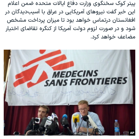
اسرائیل در جنگ
پیتر کوک سخنگوی وزارت دفاع ایالات متحده ضمن اعلام
این خبر گفت نیروهای آمریکایی در عراق با آسیب‌دیدگان در
نرگس محمدی برنده جایزه نوبل صلح
افغانستان درتماس خواهد بود تا میزان پرداخت مشخص
همایش محافظه‌کاران آمریکا «سی‌پک»
شود و در صورت لزوم دولت آمریکا از کنگره تقاضای اختیار
صفحه‌های ویژه
مضاعف خواهد کرد.
سفر پرزیدنت ترامپ به چین