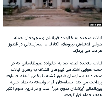
دنبال کنید
مستندها
فرهنگ و زندگی
حقوق شهروندی
انتخابات ریاست جمهوری آمریکا ۲۰۲۴
اقتصادی
حمله جمهوری اسلامی به اسرائیل
رمز مهسا
علم و فناوری
زبانهای مختلف
ایالات متحده به خانواده قربانیان و مجروحان حمله
اسرائیل در جنگ
ورزش زنان در ایران
هوایی اشتباهی نيروهای ائتلاف به بیمارستانی در قندوز
گالری عکس
اعتراضات زن، زندگی، آزادی
غرامت می پردازد.
آرشیو پخش زنده
مجموعه مستندهای دادخواهی
ایالات متحده اعلام کرد به خانواده غیرنظامیانی که در
تریبونال مردمی آبان ۹۸
حمله هوایی اشتباهی نيروهای ائتلاف به رهبری ایالات
دادگاه حمید نوری
متحده به بیمارستان قندوز کشته یا زخمی شدند خسارت
چهل سال گروگان‌گیری
پرداخت می کند. بیمارستان فوق وابسته به نهاد خیریه
بین‌المللی "پزشکان بدون مرز" است و در تاریخ سوم اکتبر
قانون شفافیت دارائی کادر رهبری ایران
هدف حمله قرار گرفت.
اعتراضات مردمی آبان ۹۸