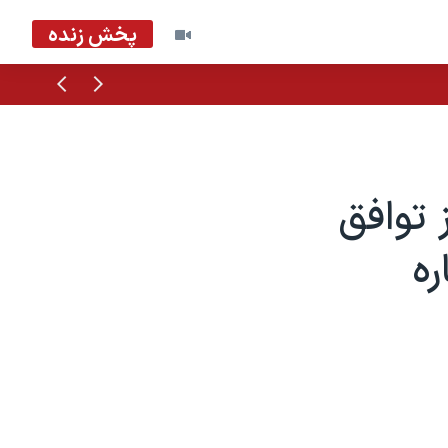
پخش زنده
قبلی
بعدی
 توافق
ره