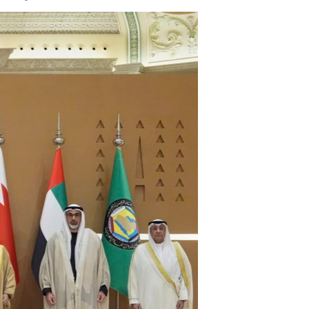
مستندها
فرهنگ و زندگی
حقوق شهروندی
انتخابات ریاست جمهوری آمریکا ۲۰۲۴
اقتصادی
حمله جمهوری اسلامی به اسرائیل
رمز مهسا
علم و فناوری
اسرائیل در جنگ
ورزش زنان در ایران
گالری عکس
اعتراضات زن، زندگی، آزادی
آرشیو پخش زنده
مجموعه مستندهای دادخواهی
تریبونال مردمی آبان ۹۸
دادگاه حمید نوری
چهل سال گروگان‌گیری
قانون شفافیت دارائی کادر رهبری ایران
اعتراضات مردمی آبان ۹۸
اسرائیل در جنگ