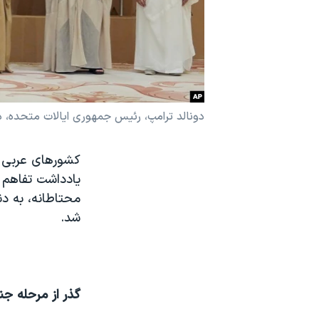
نرگس محمدی برنده جایزه نوبل صلح
همایش محافظه‌کاران آمریکا «سی‌پک»
صفحه‌های ویژه
سفر پرزیدنت ترامپ به چین
دونالد ترامپ، رئیس‌ جمهوری ایالات متحده، 
یادداشت تفاهم م
محتاطانه، به دن
شد.
گذر از مرحله ج