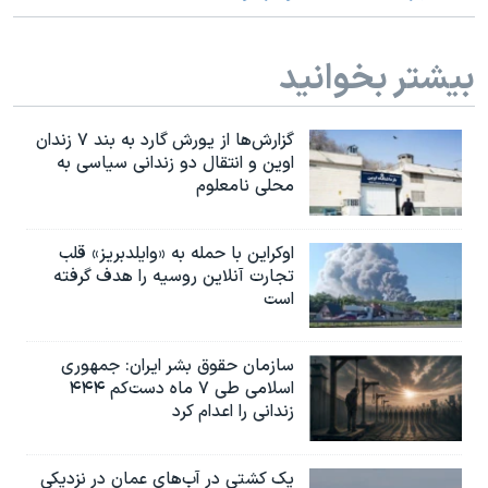
اسرائیل در جنگ
نرگس محمدی برنده جایزه نوبل صلح
بیشتر بخوانید
همایش محافظه‌کاران آمریکا «سی‌پک»
صفحه‌های ویژه
گزارش‌ها از یورش گارد به بند ۷ زندان
اوین و انتقال دو زندانی سیاسی به
سفر پرزیدنت ترامپ به چین
محلی نامعلوم
اوکراین با حمله به «وایلدبریز» قلب
تجارت آنلاین روسیه را هدف گرفته
است
سازمان حقوق بشر ایران: جمهوری
اسلامی طی ۷ ماه دست‌کم ۴۴۴
زندانی را اعدام کرد
یک کشتی در آب‌های عمان در نزدیکی