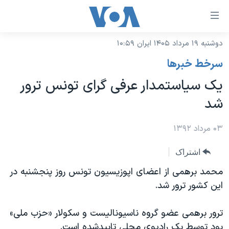
ینکهای
ابل
سترسی
دوشنبه ۱۹ مرداد ۱۴۰۵ ایران ۱۰:۵۹
خانه
هش
سرخط خبرها
نسخه سبک وب‌سایت
ه
یک سیاستمدار عرفی گرای تونس ترور
حتوای
موضوع ها
شد
صلی
برنامه های تلویزیونی
ایران
هش
جدول برنامه ها
۰۳ مرداد ۱۳۹۲
ه
آمریکا
فحه
صفحه‌های ویژه
جهان
اشتراک
صلی
فرکانس‌های صدای آمریکا
ورزشی
جام جهانی ۲۰۲۶
محمد برهمی از اعضای اپوزیسیون تونس روز پنجشنبه در
هش
پخش رادیویی
این کشور ترور شد.
ه
گزیده‌ها
عملیات خشم حماسی
ستجو
۲۵۰سالگی آمریکا
ویژه برنامه‌ها
یادگیری زبان انگلیسی
ترور برهمی عضو گروه ناسیونالیست و سکولار «حزب ملی»
ویدیوها
بایگانی برنامه‌های تلویزیونی
بود توسط یک رادیوی محلی تاییدشده است.