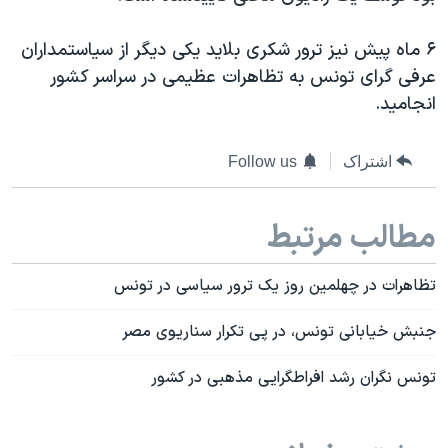
دنبال کنید
مستندها
فرهنگ و زندگی
۶ ماه پیش نیز ترور شکری بلاید یکی دیگر از سیاستمداران
حقوق شهروندی
انتخابات ریاست جمهوری آمریکا ۲۰۲۴
عرفی گرای تونس به تظاهرات عظیمی در سراسر کشور
اقتصادی
حمله جمهوری اسلامی به اسرائیل
انجامید.
رمز مهسا
علم و فناوری
زبانهای مختلف
اشتراک
Follow us
اسرائیل در جنگ
ورزش زنان در ایران
گالری عکس
اعتراضات زن، زندگی، آزادی
مطالب مرتبط
آرشیو پخش زنده
مجموعه مستندهای دادخواهی
تریبونال مردمی آبان ۹۸
تظاهرات در چهلمین روز یک ترور سیاسی در تونس
دادگاه حمید نوری
جنبش خیابانی تونس، در پی تکرار سناریوی مصر
چهل سال گروگان‌گیری
تونس نگران رشد افراطگرایی مذهبی در کشور
قانون شفافیت دارائی کادر رهبری ایران
اعتراضات مردمی آبان ۹۸