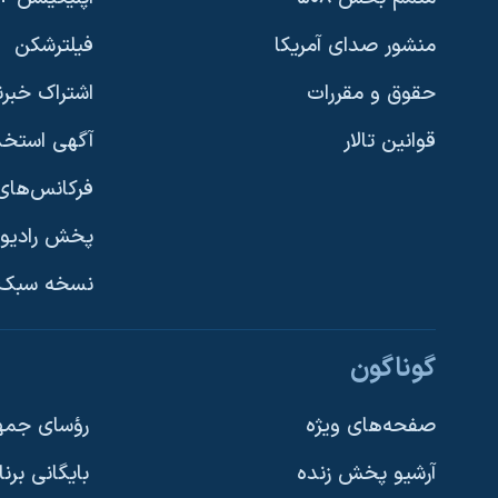
منشور صدای آمریکا
فیلترشکن
حقوق و مقررات
اشتراک خبرن
قوانین تالار
آگهی استخد
فرکانس‌های 
پخش رادیو
یادگیری زبان انگلیسی
نسخه سبک 
دنبال کنید
گوناگون
صفحه‌های ویژه
رؤسای جمهو
آرشیو پخش زنده
بایگانی برن
زبانهای مختلف