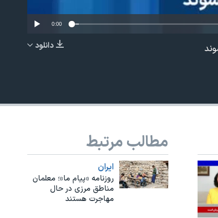
0:00
دانلود
وند
EMBED
مطالب مرتبط
ايران
روزنامه «پیام ما»؛ معلمان
مناطق مرزی در حال
مهاجرت هستند