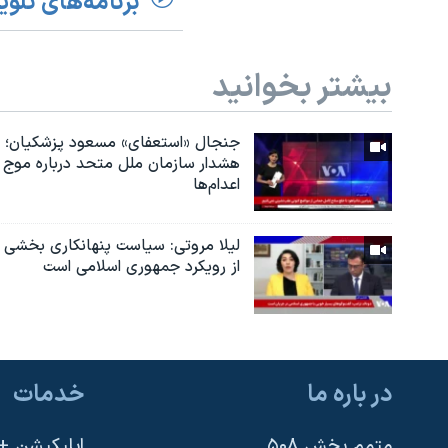
برنامه‌های تلوی
بیشتر بخوانید
جنجال «استعفای» مسعود پزشکیان؛
هشدار سازمان ملل متحد درباره موج
اعدام‌ها
لیلا مروتی: سیاست پنهانکاری بخشی
از رویکرد جمهوری اسلامی است
در باره ما
خدمات
متمم بخش ۵۰۸
اپلیکیشن +VOA