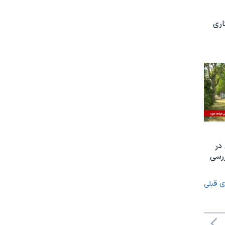
اری
در
ررسی
ی قبلی