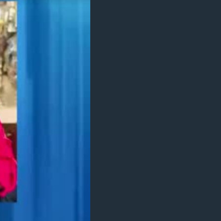
مستندها
فرهنگ و زندگی
حقوق شهروندی
انتخابات ریاست جمهوری آمریکا ۲۰۲۴
اقتصادی
حمله جمهوری اسلامی به اسرائیل
رمز مهسا
علم و فناوری
اسرائیل در جنگ
ورزش زنان در ایران
گالری عکس
اعتراضات زن، زندگی، آزادی
آرشیو پخش زنده
مجموعه مستندهای دادخواهی
تریبونال مردمی آبان ۹۸
دادگاه حمید نوری
چهل سال گروگان‌گیری
قانون شفافیت دارائی کادر رهبری ایران
اعتراضات مردمی آبان ۹۸
اسرائیل در جنگ