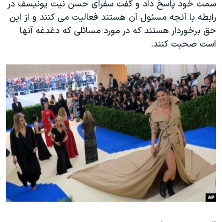
اسرائیل در جنگ
سمت خود پاسخ داد و گفت سفرای حسن نیت یونیسف در
رابطه با آنچه مسئول آن هستند فعالیت می کنند و از این
نرگس محمدی برنده جایزه نوبل صلح
حق برخوردار هستند که در مورد مسائلی که دغدغه آنها
همایش محافظه‌کاران آمریکا «سی‌پک»
است صحبت کنند.
صفحه‌های ویژه
سفر پرزیدنت ترامپ به چین