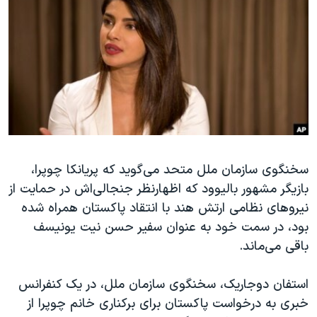
دنبال کنید
مستندها
فرهنگ و زندگی
حقوق شهروندی
انتخابات ریاست جمهوری آمریکا ۲۰۲۴
اقتصادی
حمله جمهوری اسلامی به اسرائیل
رمز مهسا
علم و فناوری
زبانهای مختلف
اسرائیل در جنگ
ورزش زنان در ایران
گالری عکس
اعتراضات زن، زندگی، آزادی
آرشیو پخش زنده
مجموعه مستندهای دادخواهی
سخنگوی سازمان ملل متحد می‌گوید که پریانکا چوپرا،
بازیگر مشهور بالیوود که اظهارنظر جنجالی‌اش در حمایت از
تریبونال مردمی آبان ۹۸
نیروهای نظامی ارتش هند با انتقاد پاکستان همراه شده
دادگاه حمید نوری
بود، در سمت خود به عنوان سفیر حسن نیت یونیسف
چهل سال گروگان‌گیری
باقی می‌ماند.
قانون شفافیت دارائی کادر رهبری ایران
استفان دوجاریک، سخنگوی سازمان ملل، در یک کنفرانس
اعتراضات مردمی آبان ۹۸
خبری به درخواست پاکستان برای برکناری خانم چوپرا از