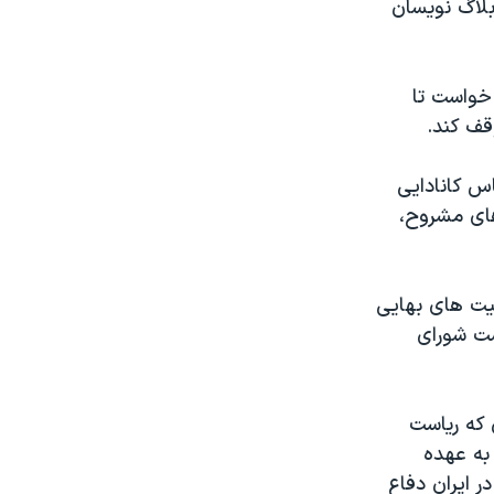
بلاگ نویسان
 خواست تا
قف کند.
خبرنگار و عکاس کانادایی
های مشروح،
یت های بهایی
ست شورای
 که ریاست
 به عهده
 ایران دفاع