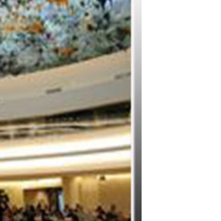
مستندها
فرهنگ و زندگی
حقوق شهروندی
انتخابات ریاست جمهوری آمریکا ۲۰۲۴
اقتصادی
حمله جمهوری اسلامی به اسرائیل
رمز مهسا
علم و فناوری
اسرائیل در جنگ
ورزش زنان در ایران
گالری عکس
اعتراضات زن، زندگی، آزادی
آرشیو پخش زنده
مجموعه مستندهای دادخواهی
تریبونال مردمی آبان ۹۸
دادگاه حمید نوری
چهل سال گروگان‌گیری
قانون شفافیت دارائی کادر رهبری ایران
اعتراضات مردمی آبان ۹۸
اسرائیل در جنگ