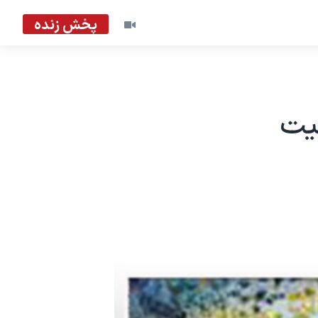
پخش زنده
یت