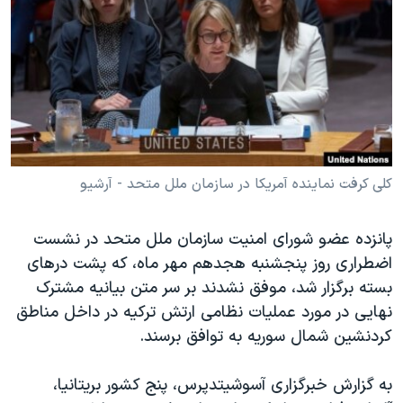
دنبال کنید
مستندها
فرهنگ و زندگی
حقوق شهروندی
انتخابات ریاست جمهوری آمریکا ۲۰۲۴
اقتصادی
حمله جمهوری اسلامی به اسرائیل
رمز مهسا
علم و فناوری
زبانهای مختلف
اسرائیل در جنگ
ورزش زنان در ایران
گالری عکس
اعتراضات زن، زندگی، آزادی
کلی کرفت نماینده آمریکا در سازمان ملل متحد - آرشیو
آرشیو پخش زنده
مجموعه مستندهای دادخواهی
پانزده عضو شورای امنیت سازمان ملل متحد در نشست
تریبونال مردمی آبان ۹۸
اضطراری روز پنجشنبه هجدهم مهر ماه، که پشت درهای
دادگاه حمید نوری
بسته برگزار شد، موفق نشدند بر سر متن بیانیه مشترک
نهایی در مورد عملیات نظامی ارتش ترکیه در داخل مناطق
چهل سال گروگان‌گیری
کردنشین شمال سوریه به توافق برسند.
قانون شفافیت دارائی کادر رهبری ایران
اعتراضات مردمی آبان ۹۸
به گزارش خبرگزاری آسوشیتدپرس، پنج کشور بریتانیا،