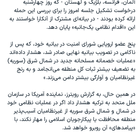
آلمان، فرانسه، بلژیک و لهستان - که روز چهارشنبه
اسرائیل در جنگ
درخواست تشکیل جلسه امروز را برای بررسی این حمله
نرگس محمدی برنده جایزه نوبل صلح
ارائه کرده بودند - در بیانه‌ای مشترک از آنکارا خواستند به
همایش محافظه‌کاران آمریکا «سی‌پک»
این «اقدام نظامی یک‌جانبه» پایان دهد.
صفحه‌های ویژه
پنج عضو اروپایی شورای امنیت در بیانیه خود، که پس از
سفر پرزیدنت ترامپ به چین
ناکامی در تصویب بیانیه نهایی صادر شد، هشدار داده‌اند
«عملیات خصمانه مسلحانه جدید در شمال شرق (سوریه)
به تضعیف بیشتر ثبات کل منطقه می‌انجامد و به رنج
غیرنظامیان و آوارگی بیشتر دامن می‌زند.»
در همین حال، به گزارش رویترز، نماینده آمریکا در سازمان
ملل متحد به ترکیه هشدار داد اگر در عملیات نظامی خود
در شمال و شمال شرق سوریه از غیرنظامیان آسیب‌پذیر
منطقه محافظت یا پیکارجویان اسلامی را مهار نکند، با
«پیامدهای» آن روبرو خواهد شد.