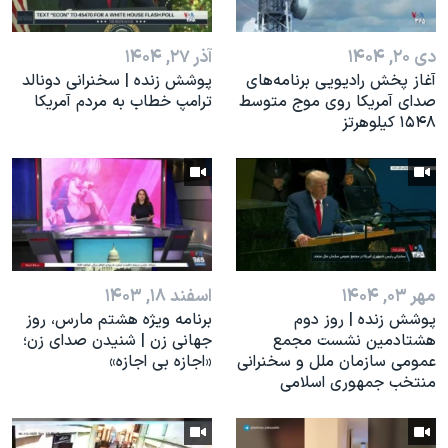
اسرائیل در جنگ
نرگس محمدی برنده جایزه نوبل صلح
دی ۲۰, ۱۴۰۴
آذر ۲۷, ۱۴۰۴
همایش محافظه‌کاران آمریکا «سی‌پک»
آغاز پخش رادیویی برنامه‌های
پوشش زنده | سخنرانی دونالد
صدای آمریکا روی موج متوسط
ترامپ خطاب به مردم آمریکا
صفحه‌های ویژه
۱۵۴۸ کیلوهرتز
سفر پرزیدنت ترامپ به چین
مهر ۰۳, ۱۴۰۴
اسفند ۱۸, ۱۴۰۳
پوشش زنده | روز دوم
برنامه ویژه هشتم مارس، روز
هشتادمین نشست مجمع
جهانی زن | شنیدن صدای زن؛
عمومی سازمان ملل و سخنرانی
«اجازه بی اجازه»
منتخب جمهوری اسلامی