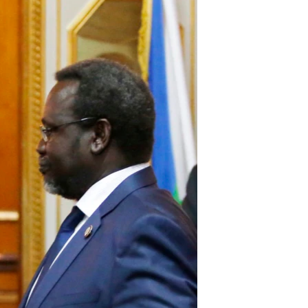
مستندها
فرهنگ و زندگی
حقوق شهروندی
انتخابات ریاست جمهوری آمریکا ۲۰۲۴
اقتصادی
حمله جمهوری اسلامی به اسرائیل
رمز مهسا
علم و فناوری
اسرائیل در جنگ
ورزش زنان در ایران
گالری عکس
اعتراضات زن، زندگی، آزادی
آرشیو پخش زنده
مجموعه مستندهای دادخواهی
تریبونال مردمی آبان ۹۸
دادگاه حمید نوری
چهل سال گروگان‌گیری
قانون شفافیت دارائی کادر رهبری ایران
اعتراضات مردمی آبان ۹۸
اسرائیل در جنگ