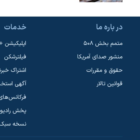
در باره ما
خدمات
متمم بخش ۵۰۸
اپلیکیشن +VOA
منشور صدای آمریکا
فیلترشکن
حقوق و مقررات
اشتراک خبرن
قوانین تالار
آگهی استخد
فرکانس‌های 
پخش رادیو
یادگیری زبان انگلیسی
نسخه سبک 
دنبال کنید