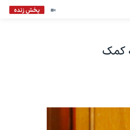
پخش زنده
ه کمک