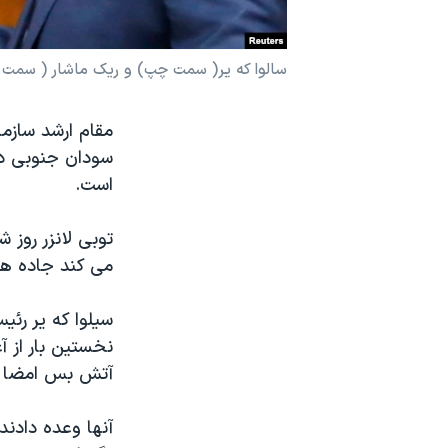
نرگس محمدی برنده جایزه نوبل صلح
همایش محافظه‌کاران آمریکا «سی‌پک»
سالوا که یر( سمت چپ) و ریک ماشار ( سمت
صفحه‌های ویژه
مقام ارشد سازم
سفر پرزیدنت ترامپ به چین
سودان جنوبی در
است.
توبی لانزر روز
می کند جاده ها
سیلوا که یر رئ
نخستین بار از آ
آتش بس امضا ر
آنها وعده دادند