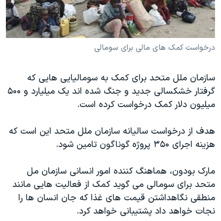
دنبال کنید
مستندها
فرهنگ و زندگی
حقوق شهروندی
انتخابات ریاست جمهوری آمریکا ۲۰۲۴
اقتصادی
حمله جمهوری اسلامی به اسرائیل
درخواست کمک های مالی برای سومالی
رمز مهسا
علم و فناوری
زبانهای مختلف
سازمان ملل متحد برای کمک به سومالیایی هایی که
اسرائیل در جنگ
ورزش زنان در ایران
گرفتار خشکسالی جدید و جنگ شده اند یک میلیارد و ۵۰۰
گالری عکس
اعتراضات زن، زندگی، آزادی
میلیون دلار کمک درخواست کرده است.
آرشیو پخش زنده
مجموعه مستندهای دادخواهی
هدف از درخواست سالیانه سازمان ملل متحد این است که
تریبونال مردمی آبان ۹۸
هزینه اجرای ۳۵۰ پروژه گوناگون تامین شود.
دادگاه حمید نوری
مارک بودون، هماهنگ کننده امور انسانی سازمان مل
چهل سال گروگان‌گیری
متحد برای سومالی می گوید کمک از فعالیت هایی مانند
قانون شفافیت دارائی کادر رهبری ایران
منطقی نگاهداشتن قیمت های غذا که جان انسان ها را
اعتراضات مردمی آبان ۹۸
نجات خواهد داد پشتیبانی خواهد کرد.