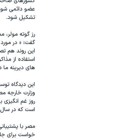
کشورهای صاحب س
تشکیل شود.
رز گوته مولر، م
گفت: « در مورد
اين روند هم تصر
استفاده از مذاک
های ديرينه ما د
اين ديدگاه توسط 
وزارت خارجه مص
روز غم انگيزی 
است که در سال ۱۹۹۵ به تصويب رسيد. 
مصر با پشتيبان
خواست برای جلو