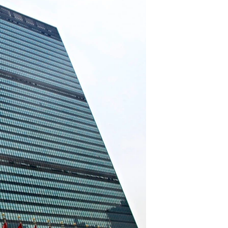
مستندها
فرهنگ و زندگی
حقوق شهروندی
انتخابات ریاست جمهوری آمریکا ۲۰۲۴
اقتصادی
حمله جمهوری اسلامی به اسرائیل
رمز مهسا
علم و فناوری
اسرائیل در جنگ
ورزش زنان در ایران
گالری عکس
اعتراضات زن، زندگی، آزادی
آرشیو پخش زنده
مجموعه مستندهای دادخواهی
تریبونال مردمی آبان ۹۸
دادگاه حمید نوری
چهل سال گروگان‌گیری
قانون شفافیت دارائی کادر رهبری ایران
اعتراضات مردمی آبان ۹۸
اسرائیل در جنگ