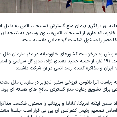
فته ای بازنگری پيمان منع گسترش تسليحات اتمی به دليل اد
خاورميانه عاری از تسليحات اتمی» بدون رسيدن به نتيجه 
ریکا مصر را مسئول شکست گردهمايی دانسته است.
 پيش به درخواست کشورهای خاورميانه در مقر سازمان ملل م
نيويورک برگزار شد. ۱۹۱ نفر، از جمله حميد بعيدی نژاد، مدير کل سياسی و 
ه ايران و مذاکره کننده ارشد اتمی در آن شرکت داشتند.
ياست آنرا تائوس فروخی سفير الجزاير در سازمان ملل متحد
هی برای تشويق رعايت منع گسترش سلاح های هسته ای بود.
 ضمن اينکه آمريکا، کانادا و بريتانيا را مسئول شکست مذاکر
ر اساس تصميم رئيس کنفرانس ان پی تی قرار است جلسۀ مشتر