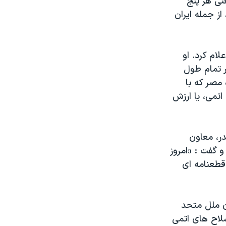
نی هر پنج
اتمی، از جمله ايران
لام کرد. او
ر تمام طول
 مصر که با
اتمی، يا ارزش
در، معاون
 گفت : «امروز
قطعنامه ای
ن ملل متحد
لاح های اتمی