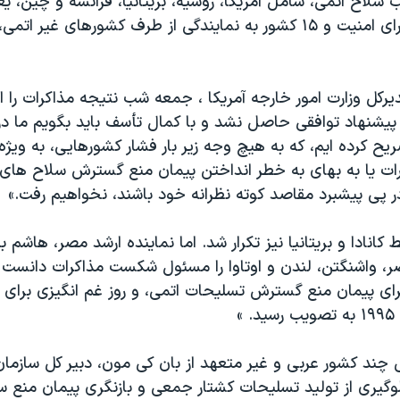
لاح اتمی، شامل آمريکا، روسيه، بريتانيا، فرانسه و چين، يع
عضو دائمی شورای امنيت و ۱۵ کشور به نمايندگی از طرف کشورهای غير 
دیرکل وزارت امور خارجه آمريکا ، جمعه شب نتیجه مذاکرات را اع
 پيشنهاد توافقی حاصل نشد و با کمال تأسف بايد بگويم ما د
يح کرده ايم، که به هيچ وجه زير بار فشار کشورهايی، به ويژه
رات يا به بهای به خطر انداختن پيمان منع گسترش سلاح های 
ر پی پيشبرد مقاصد کوته نظرانه خود باشند، نخواهيم رفت.»
کانادا و بريتانيا نيز تکرار شد. اما نماينده ارشد مصر، هاشم ب
ر، واشنگتن، لندن و اوتاوا را مسئول شکست مذاکرات دانست و
برای پيمان منع گسترش تسليحات اتمی، و روز غم انگيزی برای 
»
ی چند کشور عربی و غير متعهد از بان کی مون، دبير کل سازما
گيری از توليد تسليحات کشتار جمعی و بازنگری پيمان منع س