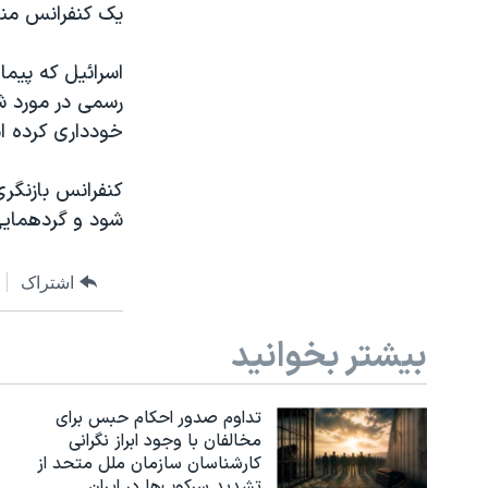
يک کنفرانس من
اسرائيل که پيم
رسمی در مورد ش
خودداری کرده است نيز پس از ۲۰ سال غيبت به
شود و گردهمايی بعدی د
اشتراک
بیشتر بخوانید
تداوم صدور احکام حبس برای
مخالفان با وجود ابراز نگرانی
کارشناسان سازمان ملل متحد از
تشدید سرکوب‌ها در ایران