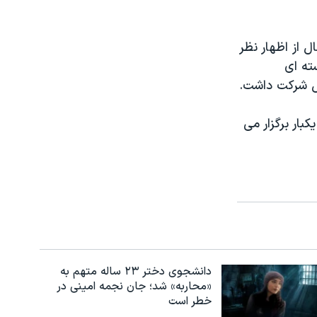
 از اظهار نظر
ته ای
ع گسترش سلاح های اتمی يا ان پی تی هر ۵ سال يکبار برگزار می
دانشجوی دختر ۲۳ ساله متهم به
«محاربه» شد؛ جان نجمه امینی در
خطر است