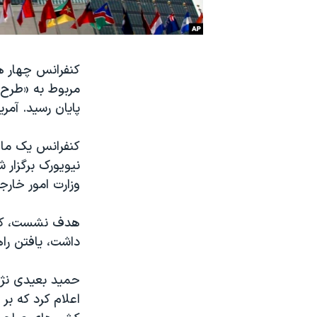
نرگس محمدی برنده جایزه نوبل صلح
همایش محافظه‌کاران آمریکا «سی‌پک»
کنفرانس چهار ه
صفحه‌های ویژه
مربوط به «طرح 
سفر پرزیدنت ترامپ به چین
پايان رسيد. آم
کنفرانس يک ماه
وزارت امور خارج
هدف نشست، که ر
داشت، يافتن را
حميد بعيدی نژاد
اعلام کرد که ب