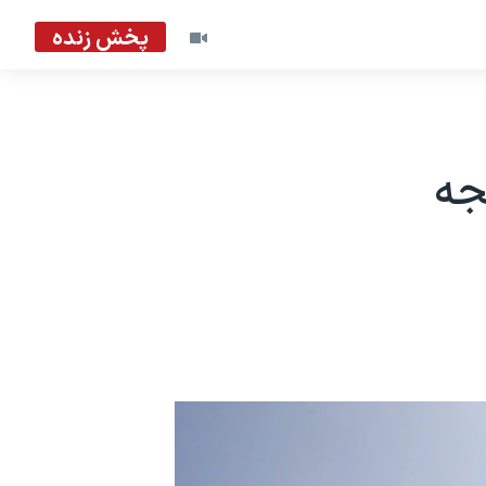
پخش زنده
جه