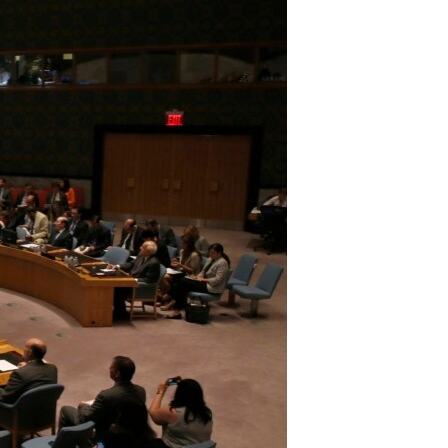
مستندها
فرهنگ و زندگی
حقوق شهروندی
انتخابات ریاست جمهوری آمریکا ۲۰۲۴
اقتصادی
حمله جمهوری اسلامی به اسرائیل
رمز مهسا
علم و فناوری
اسرائیل در جنگ
ورزش زنان در ایران
گالری عکس
اعتراضات زن، زندگی، آزادی
آرشیو پخش زنده
مجموعه مستندهای دادخواهی
تریبونال مردمی آبان ۹۸
دادگاه حمید نوری
چهل سال گروگان‌گیری
قانون شفافیت دارائی کادر رهبری ایران
اعتراضات مردمی آبان ۹۸
اسرائیل در جنگ