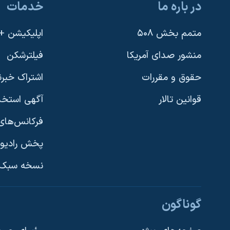
در باره ما
خدمات
متمم بخش ۵۰۸
اپلیکیشن +VOA
منشور صدای آمریکا
فیلترشکن
حقوق و مقررات
اشتراک خبرن
قوانین تالار
آگهی استخد
فرکانس‌های 
پخش رادیو
یادگیری زبان انگلیسی
نسخه سبک 
دنبال کنید
گوناگون