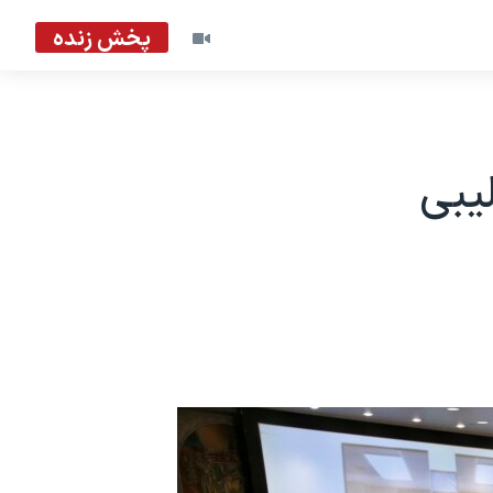
پخش زنده
یبی