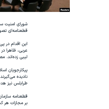
نرگس محمدی برنده جایزه نوبل صلح
همایش محافظه‌کاران آمریکا «سی‌پک»
شورای امنیت سا
صفحه‌های ویژه
قطعنامه‌ای تصوی
سفر پرزیدنت ترامپ به چین
این اقدام در پ
عربی، ظاهرا در 
لیبی زده‌اند. م
پیکارجویان اسلا
نادیده می‌گیرن
طرابلس نیز هدف
قطعنامه سازمان
بر مجازات هر کس