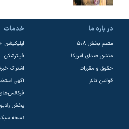
در باره ما
خدمات
متمم بخش ۵۰۸
اپلیکیشن +VOA
منشور صدای آمریکا
فیلترشکن
حقوق و مقررات
اشتراک خبرن
قوانین تالار
آگهی استخد
فرکانس‌های 
پخش رادیو
یادگیری زبان انگلیسی
نسخه سبک 