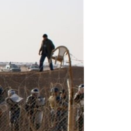
مستندها
فرهنگ و زندگی
حقوق شهروندی
انتخابات ریاست جمهوری آمریکا ۲۰۲۴
اقتصادی
حمله جمهوری اسلامی به اسرائیل
رمز مهسا
علم و فناوری
اسرائیل در جنگ
ورزش زنان در ایران
گالری عکس
اعتراضات زن، زندگی، آزادی
آرشیو پخش زنده
مجموعه مستندهای دادخواهی
تریبونال مردمی آبان ۹۸
دادگاه حمید نوری
چهل سال گروگان‌گیری
قانون شفافیت دارائی کادر رهبری ایران
اعتراضات مردمی آبان ۹۸
اسرائیل در جنگ