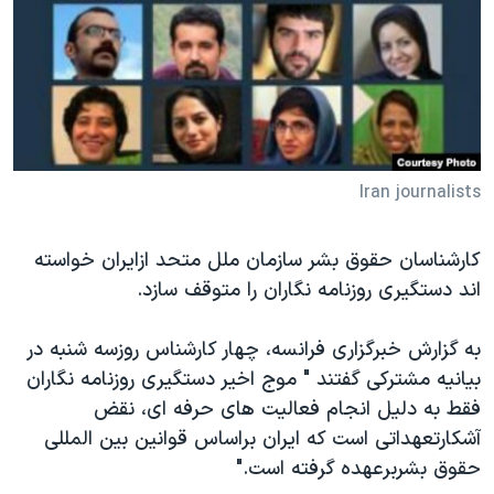
دنبال کنید
مستندها
فرهنگ و زندگی
حقوق شهروندی
انتخابات ریاست جمهوری آمریکا ۲۰۲۴
اقتصادی
حمله جمهوری اسلامی به اسرائیل
رمز مهسا
علم و فناوری
زبانهای مختلف
اسرائیل در جنگ
ورزش زنان در ایران
Iran journalists
گالری عکس
اعتراضات زن، زندگی، آزادی
کارشناسان حقوق بشر سازمان ملل متحد ازایران خواسته
آرشیو پخش زنده
مجموعه مستندهای دادخواهی
اند دستگیری روزنامه نگاران را متوقف سازد.
تریبونال مردمی آبان ۹۸
دادگاه حمید نوری
به گزارش خبرگزاری فرانسه، چهار کارشناس روزسه شنبه در
بیانیه مشترکی گفتند " موج اخیر دستگیری روزنامه نگاران
چهل سال گروگان‌گیری
فقط به دلیل انجام فعالیت های حرفه ای، نقض
قانون شفافیت دارائی کادر رهبری ایران
آشکارتعهداتی است که ایران براساس قوانین بین المللی
اعتراضات مردمی آبان ۹۸
حقوق بشربرعهده گرفته است."