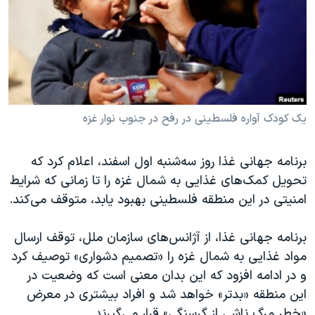
دنبال کنید
مستندها
فرهنگ و زندگی
حقوق شهروندی
انتخابات ریاست جمهوری آمریکا ۲۰۲۴
اقتصادی
حمله جمهوری اسلامی به اسرائیل
رمز مهسا
علم و فناوری
زبانهای مختلف
اسرائیل در جنگ
ورزش زنان در ایران
یک کودک آواره فلسطینی در رفح در جنوب نوار غزه
گالری عکس
اعتراضات زن، زندگی، آزادی
برنامه جهانی غذا روز سه‌شنبه اول اسفند، اعلام کرد که
آرشیو پخش زنده
مجموعه مستندهای دادخواهی
تحویل کمک‌های غذایی به شمال غزه را تا زمانی که شرایط
تریبونال مردمی آبان ۹۸
امنیتی در این منطقه فلسطینی بهبود یابد، متوقف می‌کند.
دادگاه حمید نوری
برنامه جهانی غذا، از آژانس‌های سازمان ملل، توقف ارسال
چهل سال گروگان‌گیری
مواد غذایی به شمال غزه را «تصمیم دشواری» توصیف کرد
قانون شفافیت دارائی کادر رهبری ایران
و در ادامه افزود که این بدان معنی است که وضعیت در
این منطقه «بدتر» خواهد شد و افراد بیشتری در معرض
اعتراضات مردمی آبان ۹۸
«خطر مرگ ناشی از گرسنگی» قرار می‌گیرند.