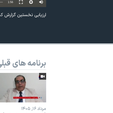
1:56
نرگس محمدی برنده جایزه نوبل صلح
ارزیابی نخستین گزارش کم
همایش محافظه‌کاران آمریکا «سی‌پک»
صفحه‌های ویژه
سفر پرزیدنت ترامپ به چین
برنامه های قبل
مرداد ۱۶, ۱۴۰۵