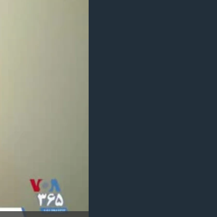
مستندها
فرهنگ و زندگی
حقوق شهروندی
انتخابات ریاست جمهوری آمریکا ۲۰۲۴
اقتصادی
حمله جمهوری اسلامی به اسرائیل
رمز مهسا
علم و فناوری
اسرائیل در جنگ
ورزش زنان در ایران
گالری عکس
اعتراضات زن، زندگی، آزادی
آرشیو پخش زنده
مجموعه مستندهای دادخواهی
تریبونال مردمی آبان ۹۸
دادگاه حمید نوری
چهل سال گروگان‌گیری
قانون شفافیت دارائی کادر رهبری ایران
اعتراضات مردمی آبان ۹۸
اسرائیل در جنگ