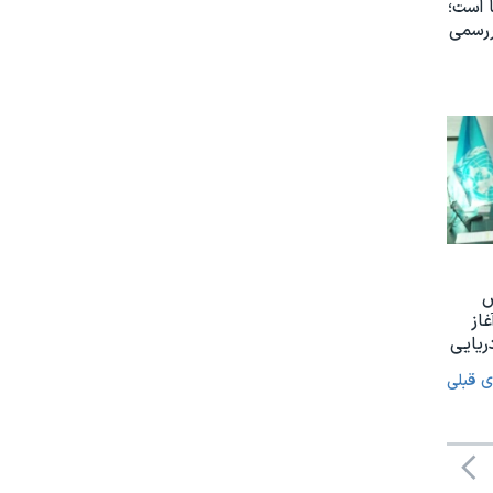
 است؛
ررسمی
س
غاز
ریایی
ی قبلی