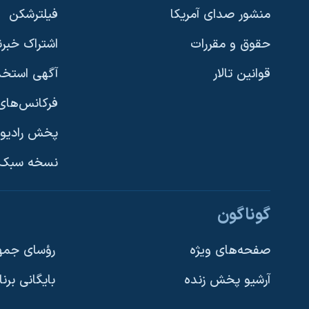
منشور صدای آمریکا
فیلترشکن
حقوق و مقررات
اشتراک خبرن
قوانین تالار
آگهی استخد
فرکانس‌های 
پخش رادیو
یادگیری زبان انگلیسی
نسخه سبک 
دنبال کنید
گوناگون
صفحه‌های ویژه
رؤسای جمهو
آرشیو پخش زنده
بایگانی برن
زبانهای مختلف