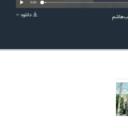
0:00
دانلود
یب‌هاشم
EMBED