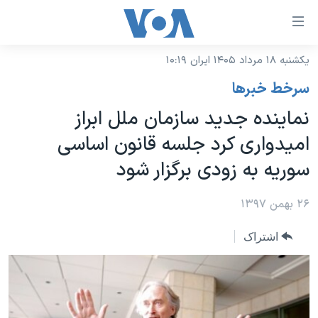
ینکهای
ابل
سترسی
یکشنبه ۱۸ مرداد ۱۴۰۵ ایران ۱۰:۱۹
خانه
هش
سرخط خبرها
نسخه سبک وب‌سایت
ه
نماینده جدید سازمان ملل ابراز
حتوای
موضوع ها
امیدواری کرد جلسه قانون اساسی
صلی
برنامه های تلویزیونی
ایران
هش
سوریه به زودی برگزار شود
جدول برنامه ها
ه
آمریکا
فحه
صفحه‌های ویژه
۲۶ بهمن ۱۳۹۷
جهان
صلی
فرکانس‌های صدای آمریکا
ورزشی
جام جهانی ۲۰۲۶
هش
اشتراک
پخش رادیویی
ه
گزیده‌ها
عملیات خشم حماسی
ستجو
۲۵۰سالگی آمریکا
ویژه برنامه‌ها
یادگیری زبان انگلیسی
ویدیوها
بایگانی برنامه‌های تلویزیونی