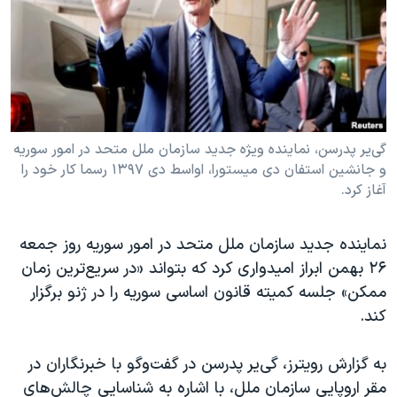
دنبال کنید
مستندها
فرهنگ و زندگی
حقوق شهروندی
انتخابات ریاست جمهوری آمریکا ۲۰۲۴
اقتصادی
حمله جمهوری اسلامی به اسرائیل
رمز مهسا
علم و فناوری
زبانهای مختلف
اسرائیل در جنگ
ورزش زنان در ایران
گی‌یر پدرسن، نماینده ویژه جدید سازمان ملل متحد در امور سوریه
و جانشین استفان دی میستورا، اواسط دی ۱۳۹۷ رسما کار خود را
گالری عکس
اعتراضات زن، زندگی، آزادی
آغاز کرد.
آرشیو پخش زنده
مجموعه مستندهای دادخواهی
تریبونال مردمی آبان ۹۸
نماینده جدید سازمان ملل متحد در امور سوریه روز جمعه
۲۶ بهمن ابراز امیدواری کرد که بتواند «در سریع‌ترین زمان
دادگاه حمید نوری
ممکن» جلسه کمیته قانون اساسی سوریه را در ژنو برگزار
چهل سال گروگان‌گیری
کند.
قانون شفافیت دارائی کادر رهبری ایران
به گزارش رویترز، گی‌یر پدرسن در گفت‌وگو با خبرنگاران در
اعتراضات مردمی آبان ۹۸
مقر اروپایی سازمان ملل، با اشاره به شناسایی چالش‌های