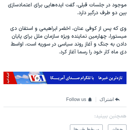
اسرائیل در جنگ
موجود در جلسات قبلی، گفت ایده‌هایی برای اعتمادسازی
نرگس محمدی برنده جایزه نوبل صلح
بین دو طرف درگیر دارد.
همایش محافظه‌کاران آمریکا «سی‌پک»
وی که پس از کوفی عنان، اخضر ابراهیمی و استفان دی
صفحه‌های ویژه
میستورا، چهارمین نماینده ویژه سازمان ملل برای پایان
سفر پرزیدنت ترامپ به چین
دادن به جنگ و آغاز روند سیاسی در سوریه است، اواسط
دی ماه کار خود را رسما آغاز کرد.
اشتراک
Follow us
همچنبن ببینید:
جهان
سرخط خبرها